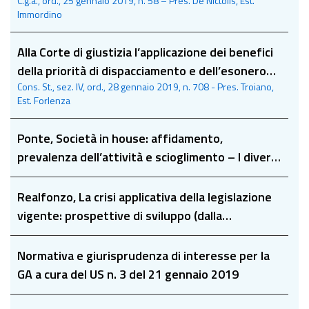
C.g.a., ord., 25 gennaio 2019, n. 58 – Pres. De Nictolis, Est.
Immordino
Alla Corte di giustizia l’applicazione dei benefici
della priorità di dispacciamento e dell’esonero
Cons. St., sez. IV, ord., 28 gennaio 2019, n. 708 - Pres. Troiano,
dei certificati verdi
Est. Forlenza
Ponte, Società in house: affidamento,
prevalenza dell’attività e scioglimento – I diversi
modelli di in house nel codice dei contratti e nel
T.U. delle società partecipate
Realfonzo, La crisi applicativa della legislazione
vigente: prospettive di sviluppo (dalla
“valutazione” alla “Valorizzazione della
performance”)
Normativa e giurisprudenza di interesse per la
GA a cura del US n. 3 del 21 gennaio 2019