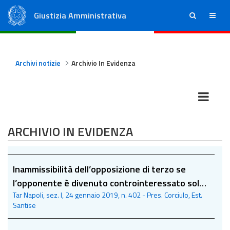
Giustizia Amministrativa
ricerca
menu
Consiglio di Stato
Tribunali Amministrativi Regionali
Archivi notizie
Archivio In Evidenza
ARCHIVIO IN EVIDENZA
Inammissibilità dell’opposizione di terzo se
l’opponente è divenuto controinteressato solo
Tar Napoli, sez. I, 24 gennaio 2019, n. 402 - Pres. Corciulo, Est.
dopo la sentenza alla quale si oppone
Santise