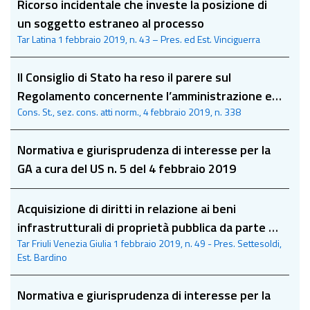
Ricorso incidentale che investe la posizione di
un soggetto estraneo al processo
Tar Latina 1 febbraio 2019, n. 43 – Pres. ed Est. Vinciguerra
Il Consiglio di Stato ha reso il parere sul
Regolamento concernente l’amministrazione e
Cons. St., sez. cons. atti norm., 4 febbraio 2019, n. 338
la contabilità delle amministrazioni pubbliche di
cui all'art. 4, comma 3, lett. b, d.lgs. n. 91 del
Normativa e giurisprudenza di interesse per la
2011
GA a cura del US n. 5 del 4 febbraio 2019
Acquisizione di diritti in relazione ai beni
infrastrutturali di proprietà pubblica da parte di
Tar Friuli Venezia Giulia 1 febbraio 2019, n. 49 - Pres. Settesoldi,
soggetto carente della qualifica di operatore di
Est. Bardino
telecomunicazioni
Normativa e giurisprudenza di interesse per la