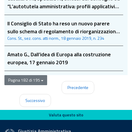
“L’autotutela amministrativa: profili applicativi
ed esperienze a confronto”, 21 gennaio 2019
Il Consiglio di Stato ha reso un nuovo parere
sullo schema di regolamento di riorganizzazione
Cons. St., sez. cons. atti norm., 18 gennaio 2019, n. 234
del Ministero delle politiche agricole, alimentari,
forestali e del turismo alla luce delle
Amato G., Dall’idea di Europa alla costruzione
osservazioni del Consiglio di Stato sull'originario
europea, 17 gennaio 2019
schema di regolamento
Pagina 182 di 195
Precedente
Successivo
Valuta questo sito
Valuta questo sito
Giustizia Amministrativa