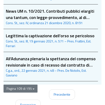
della gara: la parola alla Plenaria
News UM n. 10/2021. Contributi pubblici elargiti
una tantum, con legge-provvedimento, al di
Cons. St., sez. IV, ordinanza 21 dicembre 2020, n. 8191
fuori del Fondo Unico Spettacolo: sollevata q.l.c.
Legittima la captivazione dell’orso se pericoloso
Cons. St., sez. III, 19 gennaio 2021, n. 571 – Pres. Frattini, Est.
Ferrari
All’Adunanza plenaria la spettanza del compenso
revisionale in caso di recesso dal contratto di
C.g.a., ord., 22 gennaio 2021, n. 48 – Pres. De Nictolis, Est.
appalto a seguito di interdittiva antimafia
Gaviano
Pagina 109 di 195
Precedente
Successivo