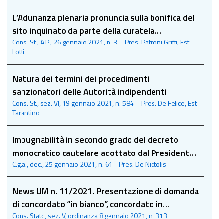
L’Adunanza plenaria pronuncia sulla bonifica del
sito inquinato da parte della curatela
Cons. St., A.P., 26 gennaio 2021, n. 3 – Pres. Patroni Griffi, Est.
fallimentare
Lotti
Natura dei termini dei procedimenti
sanzionatori delle Autorità indipendenti
Cons. St., sez. VI, 19 gennaio 2021, n. 584 – Pres. De Felice, Est.
Tarantino
Impugnabilità in secondo grado del decreto
monocratico cautelare adottato dal Presidente
C.g.a., dec., 25 gennaio 2021, n. 61 - Pres. De Nictolis
del Tar
News UM n. 11/2021. Presentazione di domanda
di concordato “in bianco”, concordato in
Cons. Stato, sez. V, ordinanza 8 gennaio 2021, n. 313
continuità e autorizzazione del giudice nel corso