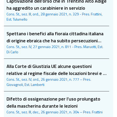
Captivazione dell’orso che in Trentino Alto Adige
ha aggredito un carabiniere in servizio
Cons. St., sez. III, ord., 28 gennaio 2021, n. 329 - Pres. Frattini,
Est. Tulumello
Spettano i benefici alla fioraia cittadina italiana
di origine ebraica che ha subito persecuzioni
Cons. St., sez. IV, 27 gennaio 2021, n. 811 - Pres. Maruotti, Est.
prima del 25 aprile 1945
Di Carlo
Alla Corte di Giustizia UE alcune questioni
relative al regime fiscale delle locazioni brevi e ai
Cons. St., sez. IV, ord., 26 gennaio 2021, n. 777 – Pres.
contorni del dovere di rimessione in capo al
Giovagnoli, Est. Lamberti
Giudice di ultima istanza
Difetto di ossigenazione per l’uso prolungato
della mascherina durante le lezioni
Cons. St., sez. III, dec., 26 gennaio 2021, n. 304 – Pres. Frattini