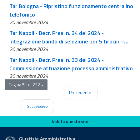
Tar Bologna - Ripristino funzionamento centralino
telefonico
20 novembre 2024
Tar Napoli - Decr. Pres. n. 34 del 2024 -
Integrazione bando di selezione per 5 tirocini -
20 novembre 2024
Decr.Pres. Tar Napoli n.28 del 2024
Tar Napoli - Decr. Pres. n. 33 del 2024 -
Commissione attuazione processo amministrativo
20 novembre 2024
Pagina 51 di 232
Precedente
Successivo
Valuta questo sito
Valuta questo sito
Giustizia Amministrativa