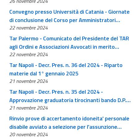
26 novembre 2024
sistema operativo
Convegno presso Università di Catania - Giornate
di conclusione del Corso per Amministratori
22 novembre 2024
Giudiziari SAF Sicilia
Tar Palermo - Comunicato del Presidente del TAR
agli Ordini e Associazioni Avvocati in merito
22 novembre 2024
all’utilizzo, nella redazione degli atti processuali
digitali, di link attivi con rinvio a siti esterni al SIGA
Tar Napoli - Decr. Pres. n. 36 del 2024 - Riparto
e/o terzi
materie dal 1° gennaio 2025
21 novembre 2024
Tar Napoli - Decr. Pres. n. 35 del 2024 -
Approvazione graduatoria tirocinanti bando D.P.
21 novembre 2024
n.28-2024
Rinvio prove di accertamento idoneita' personale
disabile avviato a selezione per l'assunzione
20 novembre 2024
nell'area operatori