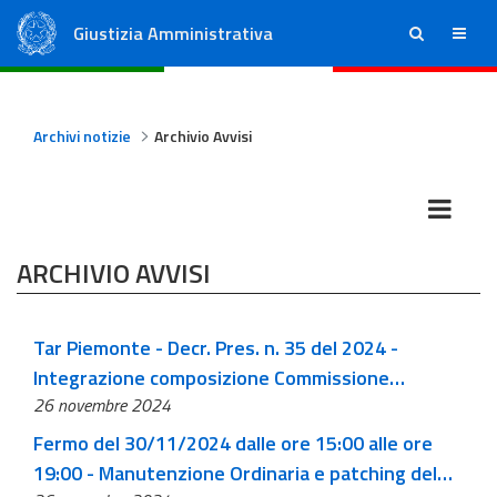
Giustizia Amministrativa
ricerca
menu
Consiglio di Stato
Tribunali Amministrativi Regionali
Archivi notizie
Archivio Avvisi
ARCHIVIO AVVISI
Tar Piemonte - Decr. Pres. n. 35 del 2024 -
Integrazione composizione Commissione
26 novembre 2024
Patrocinio a spese dello Stato - anno 2025
Fermo del 30/11/2024 dalle ore 15:00 alle ore
19:00 - Manutenzione Ordinaria e patching del