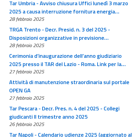
Tar Umbria - Avviso chiusura Uffici lunedì 3 marzo
2025 a causa interruzione fornitura energia
28 febbraio 2025
elettrica
TRGA Trento - Decr. Presid. n. 3 del 2025 -
Disposizioni organizzative in previsione
28 febbraio 2025
dell'eventuale deposito di ricorsi elettorali in
occasione delle elezioni comunali del 04 maggio
Cerimonia d’inaugurazione dell’anno giudiziario
2025
2025 presso il TAR del Lazio - Roma. Link per la
27 febbraio 2025
diretta streaming dell’evento
Attività di manutenzione straordinaria sul portale
OPEN GA
27 febbraio 2025
Tar Pescara - Decr. Pres. n. 4 del 2025 - Collegi
giudicanti II trimestre anno 2025
26 febbraio 2025
Tar Napoli - Calendario udienze 2025 (aggiornato al