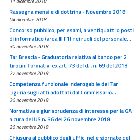
11 dicembre 2018
Rassegna mensile di dottrina - Novembre 2018
04 dicembre 2018
Concorso pubblico, per esami, a ventiquattro posti
di informatico (area III F1) nei ruoli del personale
30 novembre 2018
amministrativo della Corte dei conti, della Giustizia
amministrativa e dell’Avvocatura generale dello
Tar Brescia - Graduatoria relativa al bando per 2
stato (scadenza 30 dicembre)
tirocini formativi ex art. 73 del d.l. n. 69 del 2013
27 novembre 2018
Competenza funzionale inderogabile del Tar
Liguria sugli atti adottati dal Commissario
26 novembre 2018
straordinario per la ricostruzione del ponte di
Genova
Normativa e giurisprudenza di interesse per la GA
a cura del US n. 36 del 26 novembre 2018
26 novembre 2018
Chiusura al pubblico degli uffici nelle giornate del