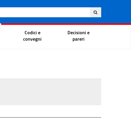
Ita
ito
Portale del magistrato
Codici e
Decisioni e
convegni
pareri