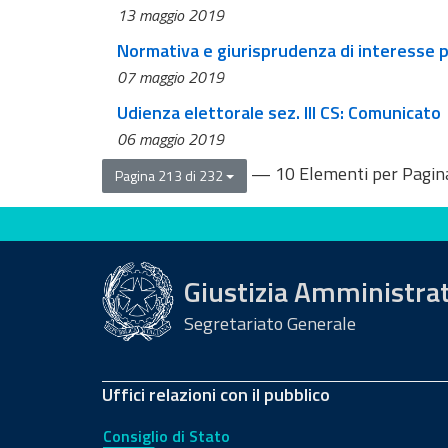
13 maggio 2019
Normativa e giurisprudenza di interesse pe
07 maggio 2019
Udienza elettorale sez. III CS: Comunicato
06 maggio 2019
— 10 Elementi per Pagin
Pagina 213 di 232
Valuta questo sito
Giustizia Amministra
Segretariato Generale
Uffici relazioni con il pubblico
Consiglio di Stato