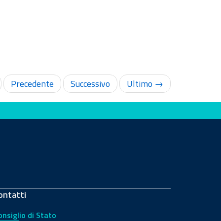
Precedente
Successivo
Ultimo →
ontatti
onsiglio di Stato