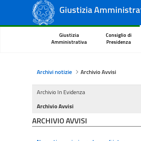
Giustizia Amministra
Consiglio di Stato
Tribunali Amministrativi Regionali
Portale del cittadino
Giustizia
Consiglio di
Amministrativa
Presidenza
Archivi notizie
Archivio Avvisi
Archivio In Evidenza
Archivio Avvisi
ARCHIVIO AVVISI