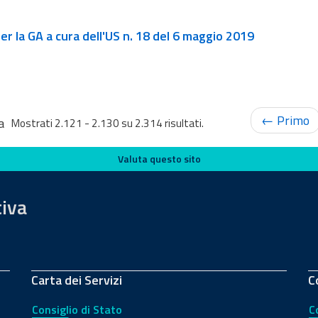
r la GA a cura dell'US n. 18 del 6 maggio 2019
← Primo
a
Mostrati 2.121 - 2.130 su 2.314 risultati.
Valuta questo sito
tiva
Carta dei Servizi
C
Consiglio di Stato
C