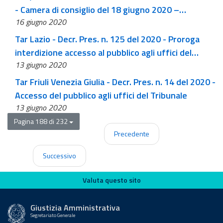
- Camera di consiglio del 18 giugno 2020 –
16 giugno 2020
discussione da remoto
Tar Lazio - Decr. Pres. n. 125 del 2020 - Proroga
interdizione accesso al pubblico agli uffici del
13 giugno 2020
tribunale
Tar Friuli Venezia Giulia - Decr. Pres. n. 14 del 2020 -
Accesso del pubblico agli uffici del Tribunale
13 giugno 2020
Pagina 188 di 232
Precedente
Successivo
Valuta questo sito
Valuta questo sito
Giustizia Amministrativa
Segretariato Generale