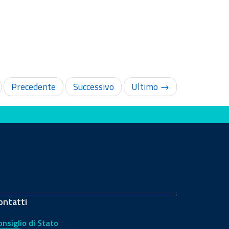
Precedente
Successivo
Ultimo →
ontatti
onsiglio di Stato