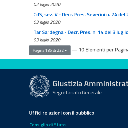
02 luglio 2020
03 luglio 2020
Tar Sardegna - Decr. Pres. n. 14 del 3 lugl
03 luglio 2020
— 10 Elementi per Pagin
Pagina 186 di 232
Valuta questo sito
Giustizia Amministra
Segretariato Generale
Uffici relazioni con il pubblico
Consiglio di Stato