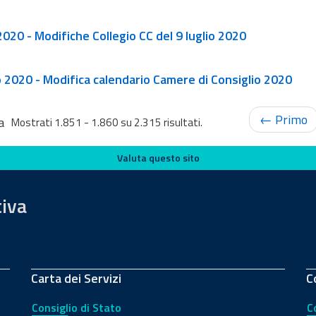
CdS, sez. V - Decr. Pres. Severini n. 24 del 2020 - Modifiche Collegio CC del 9 luglio 2020
io 2020 - Modifica calendario Camere di Consiglio 2020
← Primo
a
Mostrati 1.851 - 1.860 su 2.315 risultati.
Valuta questo sito
tiva
Carta dei Servizi
C
Consiglio di Stato
C