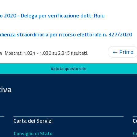
to 2020 - Delega per verificazione dott. Ruiu
l 2020 - Udienza straordinaria per ricorso elettorale n. 327/2020
← Primo
a
Mostrati 1.821 - 1.830 su 2.315 risultati.
Valuta questo sito
tiva
Carta dei Servizi
C
Consiglio di Stato
C