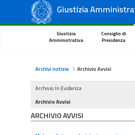
Giustizia Amministra
Consiglio di Stato
Tribunali Amministrativi Regionali
Portale del cittadino
Giustizia
Consiglio di
Amministrativa
Presidenza
Archivi notizie
Archivio Avvisi
Archivio In Evidenza
Archivio Avvisi
ARCHIVIO AVVISI