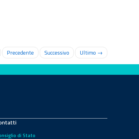
Precedente
Successivo
Ultimo →
ontatti
onsiglio di Stato