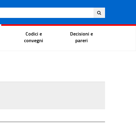
Ita
ito
Portale del magistrato
Codici e
Decisioni e
convegni
pareri