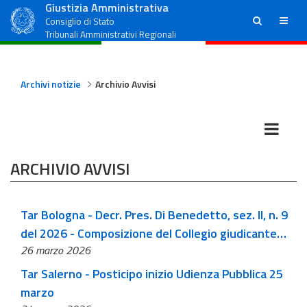
Giustizia Amministrativa
ricerca
menu
Consiglio di Stato
Tribunali Amministrativi Regionali
Archivi notizie
Archivio Avvisi
ARCHIVIO AVVISI
Tar Bologna - Decr. Pres. Di Benedetto, sez. II, n. 9
del 2026 - Composizione del Collegio giudicante
26 marzo 2026
della Camera di Consiglio del 26 marzo 2026
Tar Salerno - Posticipo inizio Udienza Pubblica 25
marzo