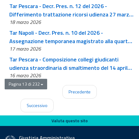
al 30 giugno 2026
Tar Pescara - Decr. Pres. n. 12 del 2026 -
Differimento trattazione ricorsi udienza 27 marzo
18 marzo 2026
2026
Tar Napoli - Decr. Pres. n. 10 del 2026 -
Assegnazione temporanea magistrato alla quarta
17 marzo 2026
sezione per integrazione collegio
Tar Pescara - Composizione collegi giudicanti
udienza straordinaria di smaltimento del 14 aprile
16 marzo 2026
2026
Pagina 13 di 232
Precedente
Successivo
Valuta questo sito
Valuta questo sito
Giustizia Amministrativa