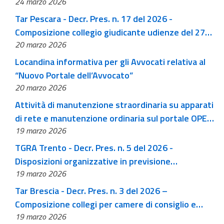
24 marzo 2026
Tar Pescara - Decr. Pres. n. 17 del 2026 -
Composizione collegio giudicante udienze del 27
20 marzo 2026
marzo 2026
Locandina informativa per gli Avvocati relativa al
“Nuovo Portale dell’Avvocato”
20 marzo 2026
Attività di manutenzione straordinaria su apparati
di rete e manutenzione ordinaria sul portale OPEN
19 marzo 2026
GA
TGRA Trento - Decr. Pres. n. 5 del 2026 -
Disposizioni organizzative in previsione
19 marzo 2026
dell'eventuale deposito di ricorsi elettorali in
occasione delle elezioni comunali del 17 maggio
Tar Brescia - Decr. Pres. n. 3 del 2026 –
2026 (eventuale turno di ballottaggio il giorno 31
Composizione collegi per camere di consiglio e
maggio 2026)
19 marzo 2026
pubbliche udienze della prima Sezione dal 1 aprile