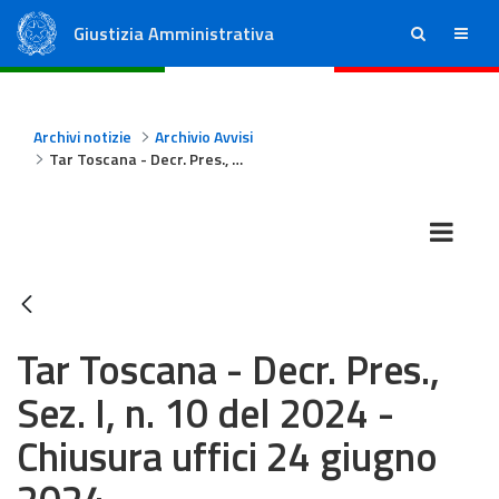
Giustizia Amministrativa
ricerca
menu
Consiglio di Stato
Tribunali Amministrativi Regionali
Archivi notizie
Archivio Avvisi
Tar Toscana - Decr. Pres., Sez. I, n. 10 del 2024 - Chiusura uffici 24 giugno 2024
Tar Toscana - Decr. Pres.,
Sez. I, n. 10 del 2024 -
Chiusura uffici 24 giugno