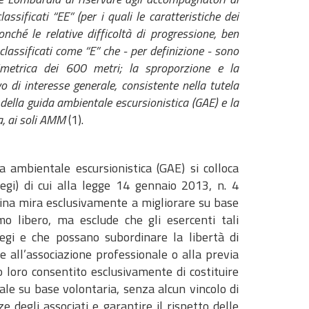
sificati “EE” (per i quali le caratteristiche dei
nché le relative difficoltà di progressione, ben
classificati come “E” che - per definizione - sono
ltimetrica dei 600 metri; la sproporzione e la
 di interesse generale, consistente nella tutela
e della guida ambientale escursionistica (GAE) e la
za, ai soli AMM
(1).
a ambientale escursionistica (GAE) si colloca
legi) di cui alla legge 14 gennaio 2013, n. 4
iplina mira esclusivamente a migliorare su base
smo libero, ma esclude che gli esercenti tali
legi e che possano subordinare la libertà di
one all’associazione professionale o alla previa
do loro consentito esclusivamente di costituire
dale su base volontaria, senza alcun vincolo di
 degli associati e garantire il rispetto delle