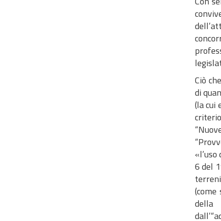
Con se
conviv
dell’a
concorr
profes
legisla
Ciò ch
di qua
(la cui
criteri
“Nuove
“Provv
«l’uso 
6 del 1
terren
(come 
della 
dall’“