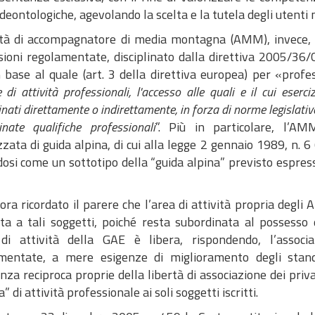
deontologiche, agevolando la scelta e la tutela degli utenti 
vità di accompagnatore di media montagna (AMM), invece, s
sioni regolamentate, disciplinato dalla direttiva 2005/36/C
n base al quale (art. 3 della direttiva europea) per «prof
 di attività professionali, l'accesso alle quali e il cui eserc
nati direttamente o indirettamente, in forza di norme legislativ
nate qualifiche professionali
”. Più in particolare, l’AM
zata di guida alpina, di cui alla legge 2 gennaio 1989, n. 6 
si come un sottotipo della “guida alpina” previsto espressa
ora ricordato il parere che l’area di attività propria degl
ata a tali soggetti, poiché resta subordinata al possesso 
 di attività della GAE è libera, rispondendo, l’associ
mentate, a mere esigenze di miglioramento degli stand
nza reciproca proprie della libertà di associazione dei pr
a” di attività professionale ai soli soggetti iscritti.