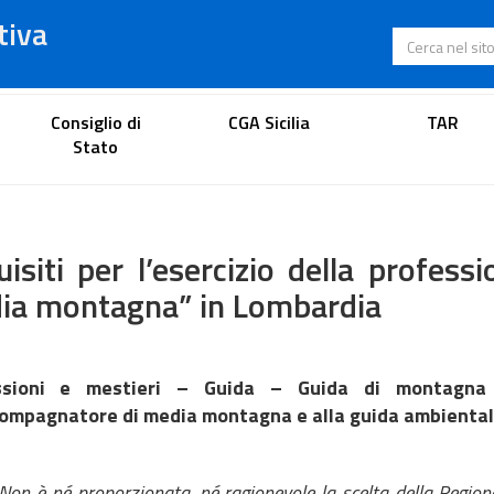
tiva
Cerca nel s
Portale dell'avvocato
Consiglio di
CGA Sicilia
TAR
Stato
isiti per l’esercizio della profes
ia montagna” in Lombardia
ssioni e mestieri – Guida – Guida di montagna
compagnatore di media montagna e alla guida ambientale 
Non è né proporzionata, né ragionevole la scelta della Region