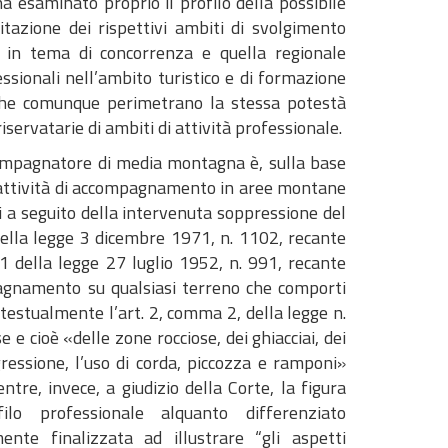
 esaminato proprio il profilo della possibile
itazione dei rispettivi ambiti di svolgimento
le in tema di concorrenza e quella regionale
essionali nell’ambito turistico e di formazione
i che comunque perimetrano la stessa potestà
servatarie di ambiti di attività professionale.
ccompagnatore di media montagna è, sulla base
a attività di accompagnamento in aree montane
mi a seguito della intervenuta soppressione del
 della legge 3 dicembre 1971, n. 1102, recante
1 della legge 27 luglio 1952, n. 991, recante
pagnamento su qualsiasi terreno che comporti
 testualmente l’art. 2, comma 2, della legge n.
e cioè «delle zone rocciose, dei ghiacciai, dei
ressione, l’uso di corda, piccozza e ramponi»
re, invece, a giudizio della Corte, la figura
ilo professionale alquanto differenziato
nte finalizzata ad illustrare “gli aspetti