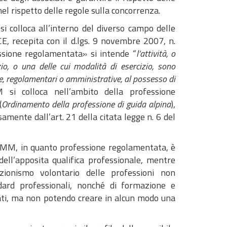
nel rispetto delle regole sulla concorrenza.
i colloca all’interno del diverso campo delle
E, recepita con il d.lgs. 9 novembre 2007, n.
essione regolamentata» si intende “
l’attività, o
izio, o una delle cui modalità di esercizio, sono
e, regolamentari o amministrative, al possesso di
M si colloca nell’ambito della professione
(
Ordinamento della professione di guida alpina
),
mente dall’art. 21 della citata legge n. 6 del
i AMM, in quanto professione regolamentata, è
dell’apposita qualifica professionale, mentre
azionismo volontario delle professioni non
ard professionali, nonché di formazione e
ivati, ma non potendo creare in alcun modo una