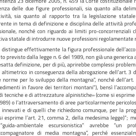
ntenza 23 dicembre 2005, n. 459 la Corte costituzionale ha
enza delle due figure professionali, sia quanto alla delim
ttività, sia quanto al rapporto tra la legislazione stata
ente in tema di definizione e disciplina delle attività prof
sionale, nonché con riguardo ai limiti pro-concorrenzial
tiva statale di introdurre nuove professioni regolamentate ri
e distingue effettivamente la figura professionale dell’a
nto previsto dalla legge n. 6 del 1989, non già una generic
 esatta definizione, per di più, aprirebbe complessi proble
o altimetrico in conseguenza della abrogazione dell’art. 3
 norme per lo sviluppo della montagna”, nonché dell’art. 
edimenti in favore dei territori montani”), bensì l’accom
di tecniche e di attrezzature alpinistiche» (come si esprime
989) o l’attraversamento di aree particolarmente pericolose 
i innevati e di quelli che richiedono comunque, per la prog
si esprime l’art. 21, comma 2, della medesima legge)”; ment
“guida-ambientale escursionistica” avrebbe “un prof
accompagnatore di media montagna”, perché essenzialme