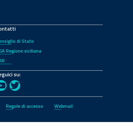
ontatti
onsiglio di Stato
GA Regione siciliana
AR
eguici su:
YouTube
Twitter
Regole di accesso
Webmail