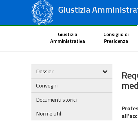
Giustizia Amministra
Consiglio di Stato
Tribunali Amministrativi Regionali
Portale del cittadino
Giustizia
Consiglio di
Amministrativa
Presidenza
Dossier
Requ
med
Convegni
Documenti storici
Profe
Norme utili
all’ac