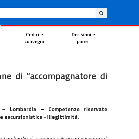
Ita
ito
Portale del magistrato
Codici e
Decisioni e
convegni
pareri
sione di “accompagnatore di
 – Lombardia – Competenze riservate
escursionistica - Illegittimità.
e Lombardia di riservare agli accompagnatori di