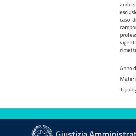
ambient
esclusi
caso d
rampon
profess
vigente
rimetten
Anno d
Materi
Tipolog
Valuta questo sito
Giustizia Amministra