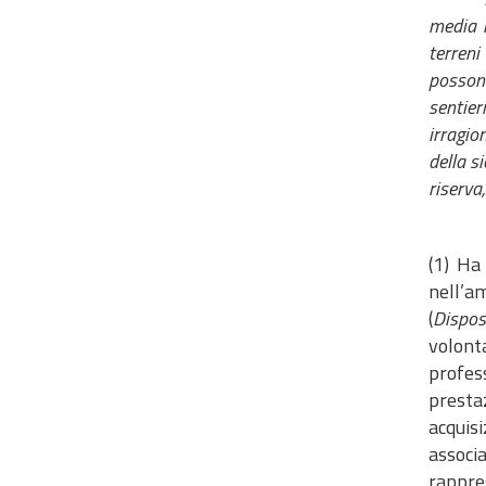
media m
terreni
possono
sentier
irragio
della s
riserva
(1) Ha
nell’a
(
Dispos
volont
profes
prestaz
acquisi
associa
rappres