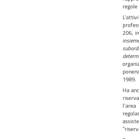
regole 
L’atti
profes
206, i
insieme
subordi
determi
organiz
ponendo
1989.
Ha anc
riserv
l’area
regola
assiste
“riserv