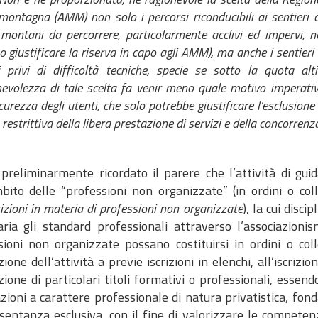
ontagna (AMM) non solo i percorsi riconducibili ai sentieri clas
 montani da percorrere, particolarmente acclivi ed impervi, no
 giustificare la riserva in capo agli AMM), ma anche i sentieri 
i privi di difficoltà tecniche, specie se sotto la quota a
nevolezza di tale scelta fa venir meno quale motivo imperativo
icurezza degli utenti, che solo potrebbe giustificare l’esclusion
, restrittiva della libera prestazione di servizi e della concorren
 preliminarmente ricordato il parere che l’attività di guid
mbito delle “professioni non organizzate” (in ordini o col
izioni in materia di professioni non organizzate
), la cui disc
aria gli standard professionali attraverso l’associazioni
sioni non organizzate possano costituirsi in ordini o col
ione dell’attività a previe iscrizioni in elenchi, all’iscrizi
zione di particolari titoli formativi o professionali, essen
zioni a carattere professionale di natura privatistica, fon
entanza esclusiva, con il fine di valorizzare le competenze