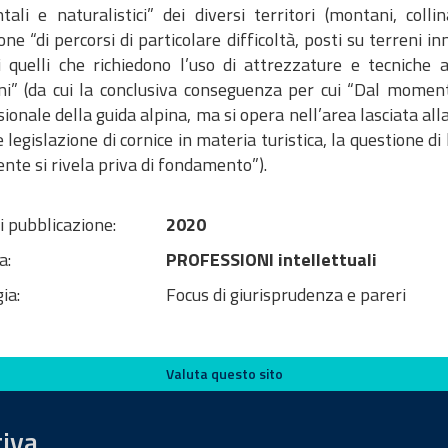
ali e naturalistici” dei diversi territori (montani, colli
one “di percorsi di particolare difficoltà, posti su terreni inn
i quelli che richiedono l’uso di attrezzature e tecniche al
i” (da cui la conclusiva conseguenza per cui “Dal momento
ionale della guida alpina, ma si opera nell’area lasciata alla
 legislazione di cornice in materia turistica, la questione di
te si rivela priva di fondamento”). ​​​​​​​
i pubblicazione:
2020
a:
PROFESSIONI intellettuali
ia:
Focus di giurisprudenza e pareri
Valuta questo sito
tiva