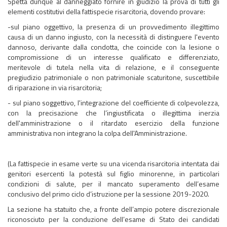
Spetta dunque al danneggiato fornire in giudizio la prova di tutti gli
elementi costitutivi della fattispecie risarcitoria, dovendo provare:
-sul piano oggettivo, la presenza di un provvedimento illegittimo
causa di un danno ingiusto, con la necessità di distinguere l'evento
dannoso, derivante dalla condotta, che coincide con la lesione o
compromissione di un interesse qualificato e differenziato,
meritevole di tutela nella vita di relazione, e il conseguente
pregiudizio patrimoniale o non patrimoniale scaturitone, suscettibile
di riparazione in via risarcitoria;
- sul piano soggettivo, l'integrazione del coefficiente di colpevolezza,
con la precisazione che l’ingiustificata o illegittima inerzia
dell'amministrazione o il ritardato esercizio della funzione
amministrativa non integrano la colpa dell'Amministrazione.
(La fattispecie in esame verte su una vicenda risarcitoria intentata dai
genitori esercenti la potestà sul figlio minorenne, in particolari
condizioni di salute, per il mancato superamento dell’esame
conclusivo del primo ciclo d’istruzione per la sessione 2019-2020.
La sezione ha statuito che, a fronte dell’ampio potere discrezionale
riconosciuto per la conduzione dell’esame di Stato dei candidati