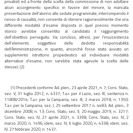
privatisti ed a fronte della scelta della commissione di non adottare
alcun accorgimento specifico in favore del minore, la mancata
presentazione dell’alunno alle sedute programmate, interrompendo il
nesso di causalità, non consente di ritenere ragionevolmente che una
differente modalità d’esame disposta in quel preciso momento
storico avrebbe consentito al candidato il raggiungimento
dell’obiettivo perseguito. Ha concluso, altresì, per l’insussistenza
dell’elemento soggettivo della dedotta responsabilità
dell’Amministrazione, in quanto, ancorchè fosse stato avviato un
supplemento istruttorio propedeutico ad individuare modalità
alternative d’esame, non sarebbe stata agevole la scelta delle
stesse). (2)
(1) Precedenti conformi: Ad. plen., 23 aprile 2021, n. 7; Cons. Stato,
sez. V, 31 luglio 2012, n. 4337; T.a.r. per il Lazio, sez. III, sentenza n.
11808/2014; T.a.r. per la Campania, sez. III, 2 marzo 2018, n. 1350;
T.a.r. per la Campania, sez. I, 25 settembre 2017 n. 4483; Ad. plen., 3
dicembre 2008, n. 13; Cons. Stato, sez. II, 20 maggio 2019, n. 3217;
Cons. Stato, sez. IV, 27 aprile 2021, n. 3398; Cons. Stato, sez. IV, 2
marzo 2020, n. 1496; idem, sez. IV, 6 luglio 2020, n. 4338; idem, sez.
IV, 27 febbraio 2020, n. 1437.