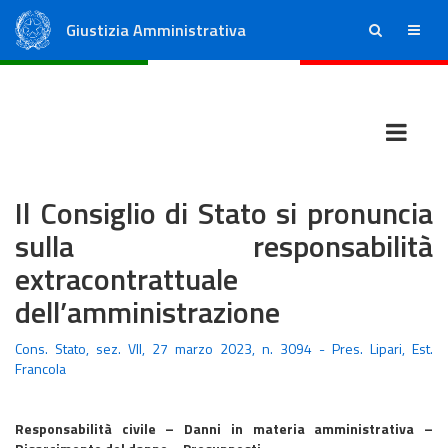
Giustizia Amministrativa
ricerca
menu
Consiglio di Stato
Tribunali Amministrativi Regionali
Il Consiglio di Stato si pronuncia
sulla responsabilità
extracontrattuale
dell’amministrazione
Cons. Stato, sez. VII, 27 marzo 2023, n. 3094 - Pres. Lipari, Est.
Francola
Responsabilità civile – Danni in materia amministrativa –