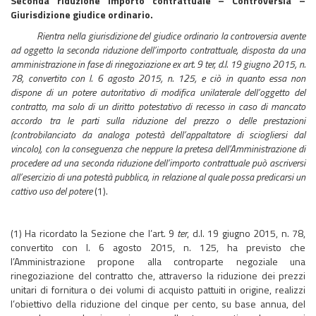
Seconda riduzione importo contrattuale – Controversia –
Giurisdizione giudice ordinario.
Rientra nella giurisdizione del giudice ordinario la controversia avente
ad oggetto la seconda riduzione dell’importo contrattuale, disposta da una
amministrazione in fase di rinegoziazione ex art. 9 ter, d.l. 19 giugno 2015, n.
78, convertito con l. 6 agosto 2015, n. 125, e ciò in quanto essa non
dispone di un potere autoritativo di modifica unilaterale dell’oggetto del
contratto, ma solo di un diritto potestativo di recesso in caso di mancato
accordo tra le parti sulla riduzione del prezzo o delle prestazioni
(controbilanciato da analoga potestà dell’appaltatore di sciogliersi dal
vincolo), con la conseguenza che neppure la pretesa dell’Amministrazione di
procedere ad una seconda riduzione dell’importo contrattuale può ascriversi
all’esercizio di una potestà pubblica, in relazione al quale possa predicarsi un
cattivo uso del potere
(1).
(1) Ha ricordato la Sezione che l’art. 9
ter
, d.l. 19 giugno 2015, n. 78,
convertito con l. 6 agosto 2015, n. 125, ha previsto che
l’Amministrazione propone alla controparte negoziale una
rinegoziazione del contratto che, attraverso la riduzione dei prezzi
unitari di fornitura o dei volumi di acquisto pattuiti in origine, realizzi
l’obiettivo della riduzione del cinque per cento, su base annua, del