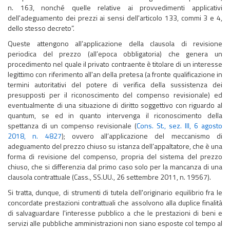
n. 163, nonché quelle relative ai provvedimenti applicativi
dell'adeguamento dei prezzi ai sensi dell'articolo 133, commi 3 e 4,
dello stesso decreto”.
Queste attengono all’applicazione della clausola di revisione
periodica del prezzo (all’epoca obbligatoria) che genera un
procedimento nel quale il privato contraente è titolare di un interesse
legittimo con riferimento all'an della pretesa (a fronte qualificazione in
termini autoritativi del potere di verifica della sussistenza dei
presupposti per il riconoscimento del compenso revisionale) ed
eventualmente di una situazione di diritto soggettivo con riguardo al
quantum, se ed in quanto intervenga il riconoscimento della
spettanza di un compenso revisionale (
Cons. St., sez. III, 6 agosto
2018, n. 4827
); ovvero all’applicazione del meccanismo di
adeguamento del prezzo chiuso su istanza dell’appaltatore, che è una
forma di revisione del compenso, propria del sistema del prezzo
chiuso, che si differenzia dal primo caso solo per la mancanza di una
clausola contrattuale (Cass., SS.UU., 26 settembre 2011, n. 19567).
Si tratta, dunque, di strumenti di tutela dell'originario equilibrio fra le
concordate prestazioni contrattuali che assolvono alla duplice finalità
di salvaguardare l'interesse pubblico a che le prestazioni di beni e
servizi alle pubbliche amministrazioni non siano esposte col tempo al