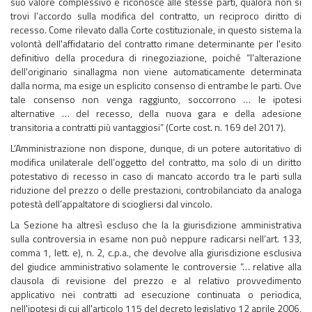
suo valore complessivo e riconosce alle stesse parti, qualora non si
trovi l’accordo sulla modifica del contratto, un reciproco diritto di
recesso. Come rilevato dalla Corte costituzionale, in questo sistema la
volontà dell'affidatario del contratto rimane determinante per l'esito
definitivo della procedura di rinegoziazione, poiché “l'alterazione
dell'originario sinallagma non viene automaticamente determinata
dalla norma, ma esige un esplicito consenso di entrambe le parti. Ove
tale consenso non venga raggiunto, soccorrono … le ipotesi
alternative … del recesso, della nuova gara e della adesione
transitoria a contratti più vantaggiosi” (Corte cost. n. 169 del 2017).
L’Amministrazione non dispone, dunque, di un potere autoritativo di
modifica unilaterale dell’oggetto del contratto, ma solo di un diritto
potestativo di recesso in caso di mancato accordo tra le parti sulla
riduzione del prezzo o delle prestazioni, controbilanciato da analoga
potestà dell’appaltatore di sciogliersi dal vincolo.
La Sezione ha altresì escluso che la la giurisdizione amministrativa
sulla controversia in esame non può neppure radicarsi nell’art. 133,
comma 1, lett. e), n. 2, c.p.a., che devolve alla giurisdizione esclusiva
del giudice amministrativo solamente le controversie “… relative alla
clausola di revisione del prezzo e al relativo provvedimento
applicativo nei contratti ad esecuzione continuata o periodica,
nell'ipotesi di cui all'articolo 115 del decreto legislativo 12 aprile 2006,