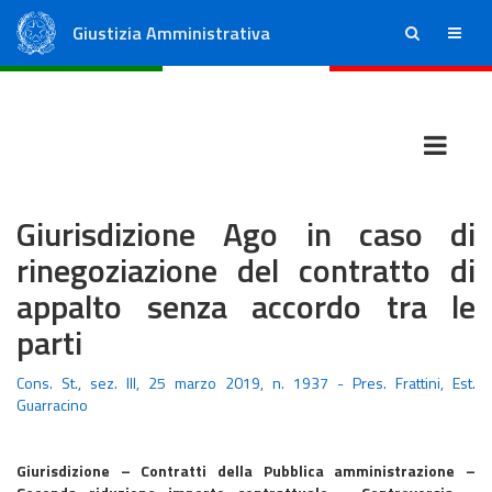
Giustizia Amministrativa
ricerca
menu
Consiglio di Stato
Tribunali Amministrativi Regionali
Giurisdizione Ago in caso di
rinegoziazione del contratto di
appalto senza accordo tra le
parti
Cons. St., sez. III, 25 marzo 2019, n. 1937 - Pres. Frattini, Est.
Guarracino
Giurisdizione – Contratti della Pubblica amministrazione –