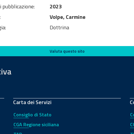
i pubblicazione:
2023
:
Volpe, Carmine
ia:
Dottrina
Valuta questo sito
tiva
Carta dei Servizi
C
Consiglio di Stato
C
CGA Regione siciliana
C