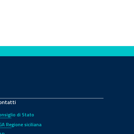
ontatti
onsiglio di Stato
GA Regione siciliana