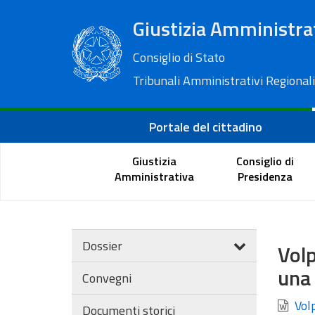
Giustizia Amministra
Consiglio di Stato
Tribunali Amministrativi Regionali
Portale del cittadino
Giustizia
Consiglio di
Amministrativa
Presidenza
Dossier
Volp
una 
Convegni
Volp
Documenti storici