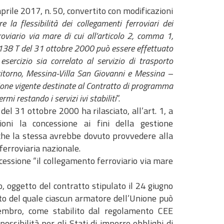
 aprile 2017, n. 50, convertito con modificazioni
re la flessibilità dei collegamenti ferroviari dei
rroviario via mare di cui all’articolo 2, comma 1,
n. 138 T del 31 ottobre 2000 può essere effettuato
esercizio sia correlato al servizio di trasporto
e ritorno, Messina-Villa San Giovanni e Messina –
azione vigente destinate al Contratto di programma
rmi restando i servizi ivi stabiliti
”.
del 31 ottobre 2000 ha rilasciato, all’art. 1, a
oni la concessione ai fini della gestione
 che la stessa avrebbe dovuto provvedere alla
 ferroviaria nazionale.
oncessione “il collegamento ferroviario via mare
, oggetto del contratto stipulato il 24 giugno
tto del quale ciascun armatore dell’Unione può
 membro, come stabilito dal regolamento CEE
ossibilità per gli Stati di imporre obblighi di