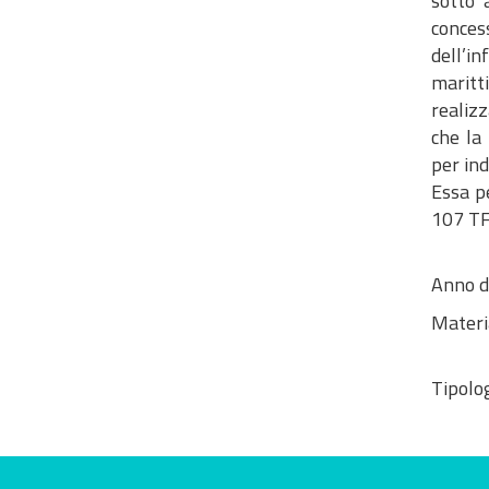
sotto 
conces
dell’i
maritt
realizz
che la
per ind
​​​​​​​
107 T
Anno d
Materi
Tipolog
Valuta questo sito