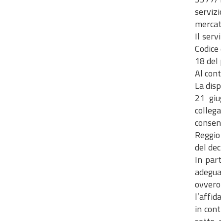
servizi
mercat
Il serv
Codice 
18 del 
Al cont
La dis
21 giu
colleg
consen
Reggio 
del dec
In part
adeguat
ovvero 
l’affid
in cont