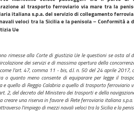
razione al trasporto ferroviario via mare tra la peniso
iaria italiana s.p.a. del servizio di collegamento ferrovi
navali veloci tra la Sicilia e la penisola – Conformità a
stizia Ue
no rimesse alla Corte di giustizia Ue le questioni se osta al diri
circolazione dei servizi e di massima apertura della concorrenza 
ome l’art. 47, comma 11 - bis, d.l. n. 50 del 24 aprile 2017, c
a o quanto meno consente di equiparare per legge il traspor
 e quello di Reggio Calabria a quello di trasporto ferroviario via 
l’art. 2, del decreto del Ministero dei trasporti e della navigaz
a creare una riserva in favore di Rete ferroviaria italiana s.p.a
traverso l'impiego di mezzi navali veloci tra la Sicilia e la penis