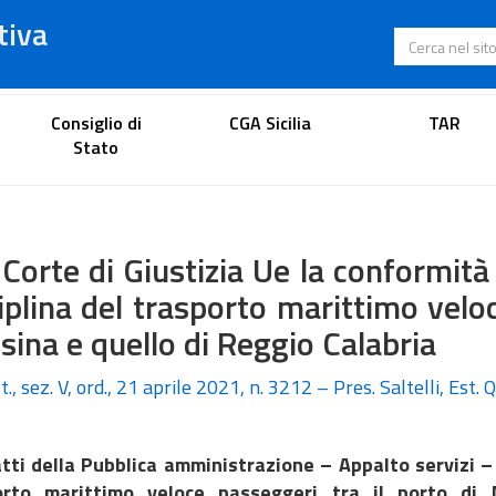
tiva
Cerca nel s
Portale dell'avvocato
Consiglio di
CGA Sicilia
TAR
Stato
 Corte di Giustizia Ue la conformità 
iplina del trasporto marittimo veloc
ina e quello di Reggio Calabria
t., sez. V, ord., 21 aprile 2021, n. 3212 – Pres. Saltelli, Est. 
tti della Pubblica amministrazione – Appalto servizi – A
orto marittimo veloce passeggeri tra il porto di