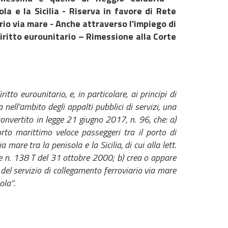
la e la Sicilia - Riserva in favore di Rete
ario via mare - Anche attraverso l'impiego di
 diritto eurounitario – Rimessione alla Corte
tto eurounitario, e, in particolare, ai principi di
nell’ambito degli appalti pubblici di servizi, una
onvertito in legge 21 giugno 2017, n. 96, che: a)
to marittimo veloce passeggeri tra il porto di
mare tra la penisola e la Sicilia, di cui alla lett.
ione n. 138 T del 31 ottobre 2000; b) crea o appare
. del servizio di collegamento ferroviario via mare
ola”
.