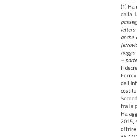
(1) Ha 
dalla 
passegg
lettera
anche a
ferrovi
Reggio 
– parte 
Il decr
Ferrov
dell’i
costitu
Secondo
fra la 
Ha aggi
2015, s
offrir
3577/19