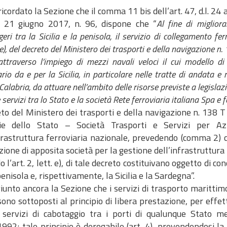
ricordato la Sezione che il comma 11 bis dell’art. 47, d.l. 24
l. 21 giugno 2017, n. 96, dispone che “
Al fine di migliora
eri tra la Sicilia e la penisola, il servizio di collegamento fe
 e), del decreto del Ministero dei trasporti e della navigazione 
ttraverso l’impiego di mezzi navali veloci il cui modello di 
ario da e per la Sicilia, in particolare nelle tratte di andata 
Calabria, da attuare nell’ambito delle risorse previste a legisl
servizi tra lo Stato e la società Rete ferroviaria italiana Spa e fe
eto del Ministero dei trasporti e della navigazione n. 138 T 
ie dello Stato – Società Trasporti e Servizi per Azi
nfrastruttura ferroviaria nazionale, prevedendo (comma 2)
zione di apposita società per la gestione dell’infrastruttura
 l’art. 2, lett. e), di tale decreto costituivano oggetto di c
penisola e, rispettivamente, la Sicilia e la Sardegna”.
unto ancora la Sezione che i servizi di trasporto marittimo
ono sottoposti al principio di libera prestazione, per effe
e servizi di cabotaggio tra i porti di qualunque Stato
92; tale principio è derogabile (art. 4), prevendendosi la p