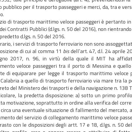
o pubblico per il trasporto passeggeri e merci, da, tra e verso 
o.
izio di trasporto marittimo veloce passeggeri è pertanto in 
dei Contratti Pubblici (d.lgs. n. 50 del 2016), non rientrando n
predetto d.lgs. n. 50 del 2016.
rario, i servizi di trasporto ferroviario non sono assoggettat
posizione di cui al comma 11
bis
dell’art. 47, d.l. 24 aprile 2
gno 2017, n. 96, in virtù della quale il MIT ha affida
amento veloce passeggeri tra il porto di Messina e quell
te di equiparare per legge il trasporto marittimo veloce p
Calabria a quello di trasporto ferroviario via mare tra la peniso
reto del Ministero dei trasporti e della navigazione n. 138 
icolare, la predetta disposizione: a) sotto un primo profil
a motivazione, soprattutto in ordine alla verifica del cor
circa una eventuale situazione di fallimento del mercato, a
amento del servizio di collegamento marittimo veloce passeg
rasto con le disposizioni degli artt. 17 e 18, d.lgs. n. 5