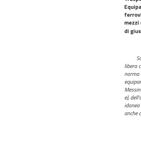
Equipa
ferrov
mezzi 
di giu
So
libera 
norma c
equipar
Messina
e), del
idonea 
anche at