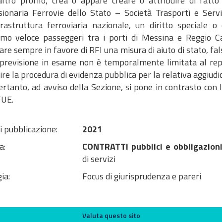
altro profilo, crea o appare creare o attribuire di fatto 
sionaria Ferrovie dello Stato – Società Trasporti e Servi
nfrastruttura ferroviaria nazionale, un diritto speciale 
imo veloce passeggeri tra i porti di Messina e Reggio Cal
are sempre in favore di RFI una misura di aiuto di stato, f
 previsione in esame non è temporalmente limitata al repe
ire la procedura di evidenza pubblica per la relativa aggiudi
Essa pertanto, ad avviso della Sezione, si pone in contrasto con
FUE.
i pubblicazione:
2021
a:
CONTRATTI pubblici e obbligazioni
di servizi
ia:
Focus di giurisprudenza e pareri
Valuta questo sito