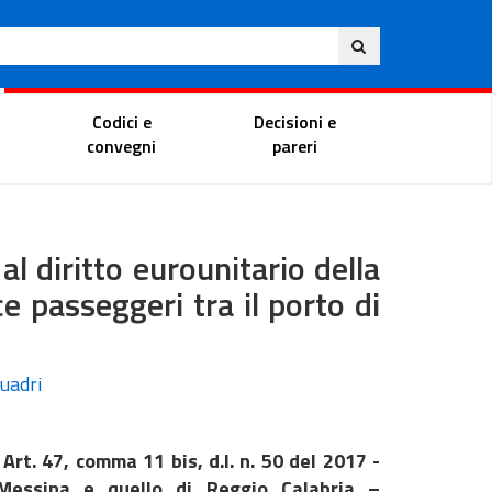
Ita
ito
Portale del magistrato
Codici e
Decisioni e
convegni
pareri
al diritto eurounitario della
e passeggeri tra il porto di
Quadri
rt. 47, comma 11 bis, d.l. n. 50 del 2017 -
 Messina e quello di Reggio Calabria –