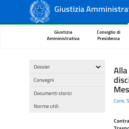
Giustizia Amministra
Consiglio di Stato
Tribunali Amministrativi Regionali
Portale del cittadino
Giustizia
Consiglio di
Amministrativa
Presidenza
Dossier
Alla
disc
Convegni
Mess
Documenti storici
Cons. S
Norme utili
Contra
Trasp