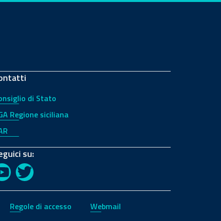
ontatti
onsiglio di Stato
GA Regione siciliana
AR
eguici su:
YouTube
Twitter
Regole di accesso
Webmail