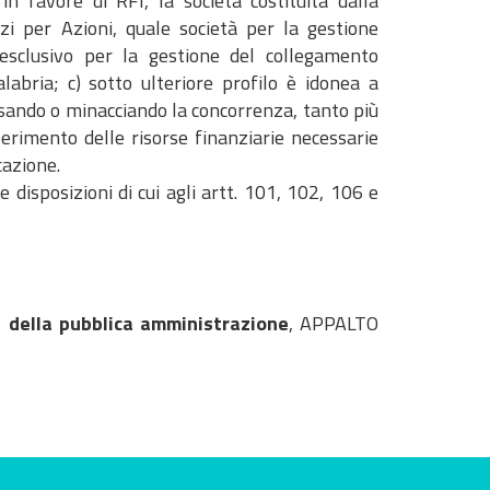
in favore di RFI, la società costituita dalla
zi per Azioni, quale società per la gestione
o esclusivo per la gestione del collegamento
abria; c) sotto ulteriore profilo è idonea a
alsando o minacciando la concorrenza, tanto più
rimento delle risorse finanziarie necessarie
cazione.
 le disposizioni di cui agli artt. 101, 102, 106 e
 della pubblica amministrazione
, APPALTO