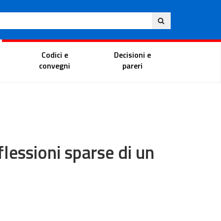
Ita
ito
Portale del magistrato
Codici e
Decisioni e
convegni
pareri
flessioni sparse di un