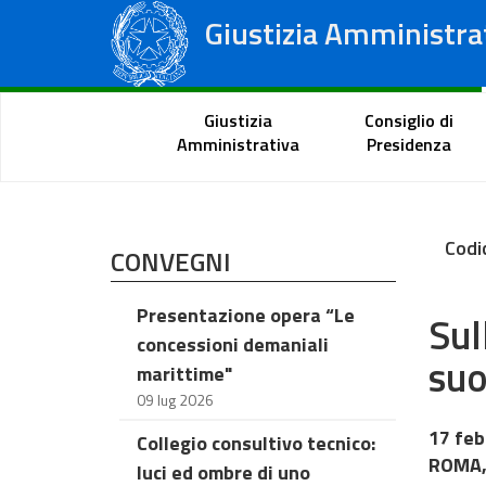
Giustizia Amministra
Consiglio di Stato
Tribunali Amministrativi Regionali
Portale del cittadino
Giustizia
Consiglio di
Amministrativa
Presidenza
Codi
CONVEGNI
Presentazione opera “Le
Sul
concessioni demaniali
suo
marittime"
09 lug 2026
17 feb
Collegio consultivo tecnico:
ROMA, 
luci ed ombre di uno