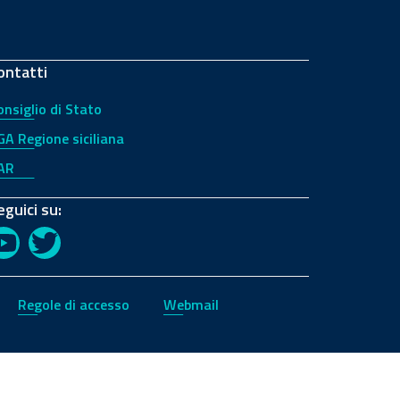
ontatti
onsiglio di Stato
GA Regione siciliana
AR
eguici su:
YouTube
Twitter
Regole di accesso
Webmail