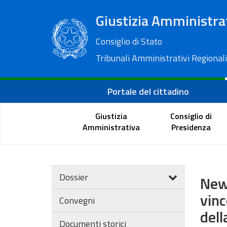
Giustizia Amministra
Consiglio di Stato
Tribunali Amministrativi Regionali
Portale del cittadino
Giustizia
Consiglio di
Amministrativa
Presidenza
Dossier
New
vinc
Convegni
dell
Documenti storici