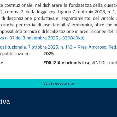
e costituzionale, nel dichiarare la fondatezza della questio
. 2, comma 2, della legge reg. Liguria 7 febbraio 2008, n. 1,
o di destinazione produttiva e, segnatamente, del vincolo 
 anche per motivi di insostenibilità economica, oltre che nel
mpossibilità tecnica o di localizzazione in aree inidonee dell’
s n. 97 del 3 novembre 2025
,
(330840kb)
ostituzionale, 7 ottobre 2025, n. 143 – Pres. Amoroso, Red.
i pubblicazione:
2025
a:
EDILIZIA e urbanistica
, VINCOLI conf
Valuta questo sito
tiva