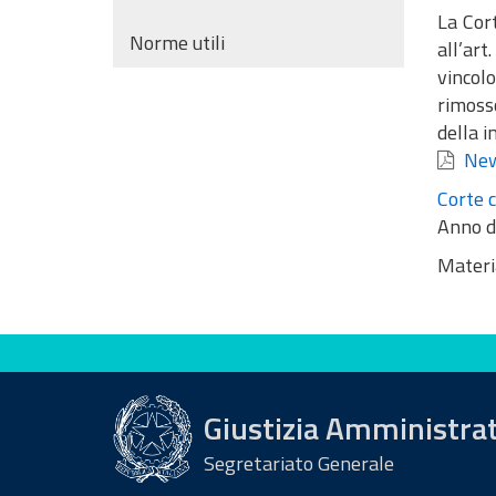
La Cort
Norme utili
all’art
vincol
rimosso
della i
New
Corte c
Anno d
Materi
Valuta questo sito
Giustizia Amministra
Segretariato Generale