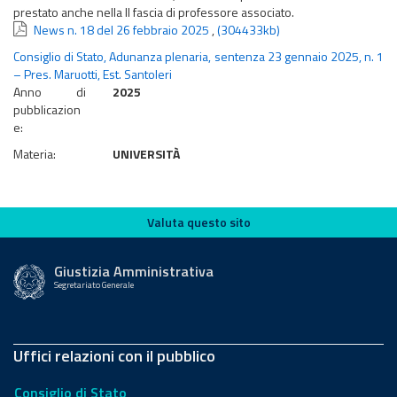
prestato anche nella II fascia di professore associato.
News n. 18 del 26 febbraio 2025
,
(304433kb)
Consiglio di Stato, Adunanza plenaria, sentenza 23 gennaio 2025, n. 1
– Pres. Maruotti, Est. Santoleri
Anno di
2025
pubblicazion
e:
Materia:
UNIVERSITÀ
Valuta questo sito
Valuta questo sito
Giustizia Amministrativa
Segretariato Generale
Uffici relazioni con il pubblico
Consiglio di Stato