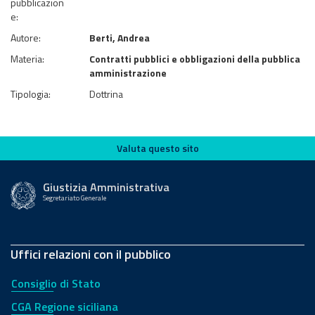
pubblicazion
e:
Autore:
Berti, Andrea
Materia:
Contratti pubblici e obbligazioni della pubblica
amministrazione
Tipologia:
Dottrina
Valuta questo sito
Valuta questo sito
Giustizia Amministrativa
Segretariato Generale
Uffici relazioni con il pubblico
Consiglio di Stato
CGA Regione siciliana