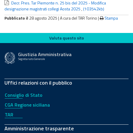
Decr. Pres. Tar Piemonte n. 25 bis del 2025 - Modifica
designazione magistrati collegi Aosta 2025
,
(103542kb)
Pubblicato il
28 agosto 2025 |
A cura del TAR Torino
|
Stampa
Valuta questo sito
Valuta questo sito
Giustizia Amministrativa
Segretariato Generale
Uffici relazioni con il pubblico
Consiglio di Stato
CGA Regione siciliana
TAR
Amministrazione trasparente