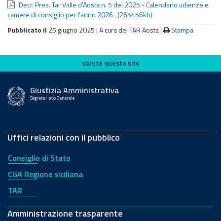
Decr. Pres. Tar Valle d'Aosta n. 5 del 2025 - Calendario udienze e
camere di consiglio per l’anno 2026
,
(265456kb)
Pubblicato il
25 giugno 2025 |
A cura del TAR Aosta
|
Stampa
Valuta questo sito
Valuta questo sito
Giustizia Amministrativa
Segretariato Generale
Uffici relazioni con il pubblico
Consiglio di Stato
CGA Regione siciliana
TAR
Amministrazione trasparente