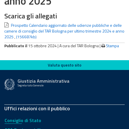
anno 2025
Scarica gli allegati
Prospetto Calendario aggiornato delle udienze pubbliche e delle
camere di consiglio del TAR Bologna per ultimo trimestre 2024 e anno
2025
,
(156687kb)
Pubblicato il
15 ottobre 2024 |
A cura del TAR Bologna
|
Stampa
Valuta questo sito
Valuta questo sito
Giustizia Amministrativa
Segretariato Generale
Uffici relazioni con il pubblico
Consiglio di Stato