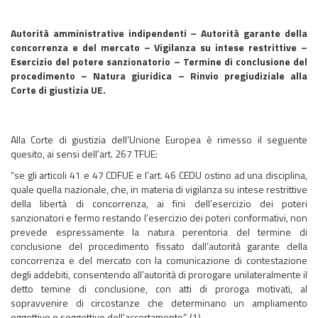
Autorità amministrative indipendenti – Autorità garante della
concorrenza e del mercato – Vigilanza su intese restrittive –
Esercizio del potere sanzionatorio – Termine di conclusione del
procedimento – Natura giuridica – Rinvio pregiudiziale alla
Corte di giustizia UE.
Alla Corte di giustizia dell’Unione Europea è rimesso il seguente
quesito, ai sensi dell’art. 267 TFUE:
“se gli articoli 41 e 47 CDFUE e l’art. 46 CEDU ostino ad una disciplina,
quale quella nazionale, che, in materia di vigilanza su intese restrittive
della libertà di concorrenza, ai fini dell’esercizio dei poteri
sanzionatori e fermo restando l’esercizio dei poteri conformativi, non
prevede espressamente la natura perentoria del termine di
conclusione del procedimento fissato dall’autorità garante della
concorrenza e del mercato con la comunicazione di contestazione
degli addebiti, consentendo all’autorità di prorogare unilateralmente il
detto temine di conclusione, con atti di proroga motivati, al
sopravvenire di circostanze che determinano un ampliamento
oggettivo o soggettivo dell’accertamento”. (1)