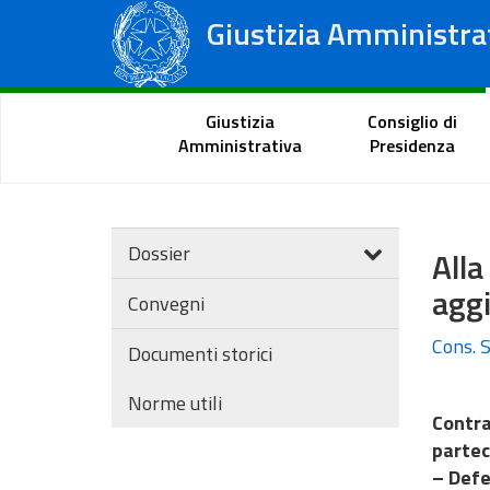
Giustizia Amministra
Consiglio di Stato
Tribunali Amministrativi Regionali
Portale del cittadino
Giustizia
Consiglio di
Amministrativa
Presidenza
Dossier
All
aggi
Convegni
Cons. S
Documenti storici
Norme utili
Contra
partec
– Defe