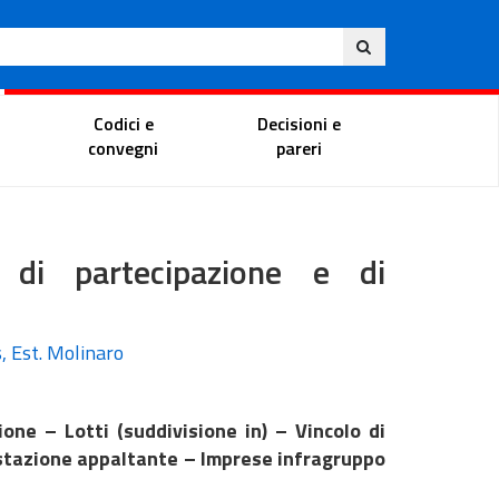
Ita
ito
Portale del magistrato
Codici e
Decisioni e
convegni
pareri
 di partecipazione e di
s, Est. Molinaro
ione – Lotti (suddivisione in) – Vincolo di
a stazione appaltante – Imprese infragruppo