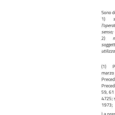
Sono de
1)
l’opera
senso;
2)
n
soggett
utilizz
(1) Pr
marzo 
Precede
Precede
59, 61
4725; s
1973;
La pre