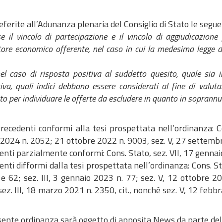
ferite all’Adunanza plenaria del Consiglio di Stato le seguent
se il vincolo di partecipazione e il vincolo di aggiudicazione
tore economico offerente, nel caso in cui la medesima legge di
el caso di risposta positiva al suddetto quesito, quale sia 
iva, quali indici debbano essere considerati al fine di valuta
ato per individuare le offerte da escludere in quanto in soprann
ecedenti conformi alla tesi prospettata nell’ordinanza: C
2024 n. 2052; 21 ottobre 2022 n. 9003, sez. V, 27 settemb
nti parzialmente conformi: Cons. Stato, sez. VII, 17 gennai
nti difformi dalla tesi prospettata nell’ordinanza: Cons. St
 e 62; sez. III, 3 gennaio 2023 n. 77; sez. V, 12 ottobre
ez. III, 18 marzo 2021 n. 2350, cit., nonché sez. V, 12 feb
sente ordinanza sarà oggetto di apposita News da parte dell