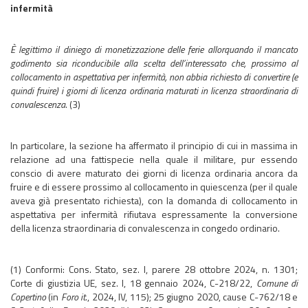
infermità
È legittimo il diniego di monetizzazione delle ferie allorquando il mancato
godimento sia riconducibile alla scelta dell’interessato che, prossimo al
collocamento in aspettativa per infermità, non abbia richiesto di convertire (e
quindi fruire) i giorni di licenza ordinaria maturati in licenza straordinaria di
convalescenza
. (3)
In particolare, la sezione ha affermato il principio di cui in massima in
relazione ad una fattispecie nella quale il militare, pur essendo
conscio di avere maturato dei giorni di licenza ordinaria ancora da
fruire e di essere prossimo al collocamento in quiescenza (per il quale
aveva già presentato richiesta), con la domanda di collocamento in
aspettativa per infermità rifiutava espressamente la conversione
della licenza straordinaria di convalescenza in congedo ordinario.
(1) Conformi: Cons. Stato, sez. I, parere 28 ottobre 2024, n. 1301;
Corte di giustizia UE, sez. I, 18 gennaio 2024, C-218/22,
Comune di
Copertino
(in
Foro it
., 2024, IV, 115); 25 giugno 2020, cause C-762/18 e