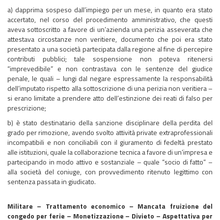
a) dapprima sospeso dall’impiego per un mese, in quanto era stato
accertato, nel corso del procedimento amministrativo, che questi
aveva sottoscritto a favore di un’azienda una perizia asseverata che
attestava circostanze non veritiere, documento che poi era stato
presentato a una società partecipata dalla regione al fine di percepire
contributi pubblici; tale sospensione non poteva ritenersi
“imprevedibile” e non contrastava con le sentenze del giudice
penale, le quali – lungi dal negare espressamente la responsabilità
dell’imputato rispetto alla sottoscrizione di una perizia non veritiera –
si erano limitate a prendere atto dell’estinzione dei reati di falso per
prescrizione;
b) è stato destinatario della sanzione disciplinare della perdita del
grado per rimozione, avendo svolto attività private extraprofessionali
incompatibili e non conciliabili con il giuramento di fedeltà prestato
alle istituzioni, quale la collaborazione tecnica a favore di un’impresa e
partecipando in modo attivo e sostanziale – quale “socio di fatto” –
alla società del coniuge, con provvedimento ritenuto legittimo con
sentenza passata in giudicato.
Militare – Trattamento economico – Mancata fruizione del
congedo per ferie – Monetizzazione – Divieto – Aspettativa per