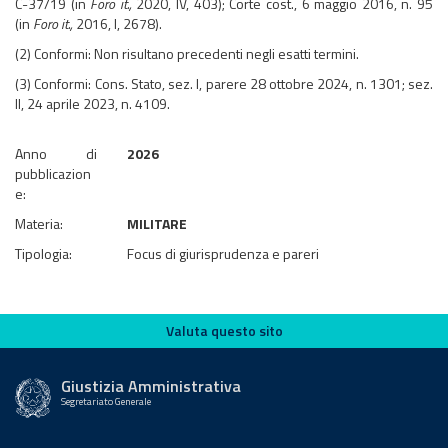
C-37/19 (in
Foro it.,
2020, IV, 403); Corte cost., 6 maggio 2016, n. 95
(in
Foro it.,
2016, I, 2678).
(2) Conformi: Non risultano precedenti negli esatti termini.
(3) Conformi: Cons. Stato, sez. I, parere 28 ottobre 2024, n. 1301; sez.
II, 24 aprile 2023, n. 4109.
Anno di
2026
pubblicazion
e:
Materia:
MILITARE
Tipologia:
Focus di giurisprudenza e pareri
Valuta questo sito
Valuta questo sito
Giustizia Amministrativa
Segretariato Generale