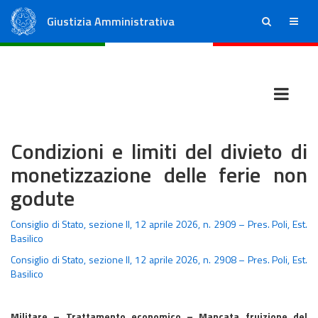
Giustizia Amministrativa
ricerca
menu
Consiglio di Stato
Tribunali Amministrativi Regionali
Condizioni e limiti del divieto di
monetizzazione delle ferie non
godute
Consiglio di Stato, sezione II, 12 aprile 2026, n. 2909 – Pres. Poli, Est.
Basilico
Consiglio di Stato, sezione II, 12 aprile 2026, n. 2908 – Pres. Poli, Est.
Basilico
Militare – Trattamento economico – Mancata fruizione del