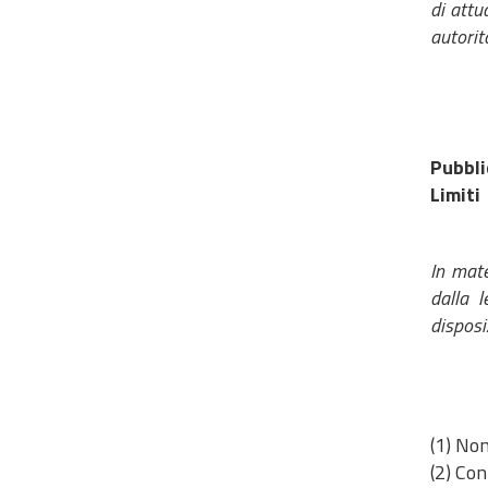
di attu
autorit
Pubbli
Limiti
In mate
dalla 
disposi
(1) Non
(2) Con