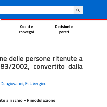
Ita
ito
Portale del magistrato
Codici e
Decisioni e
convegni
pareri
ne delle persone ritenute a
 83/2002, convertito dalla
. Dongiovanni, Est. Vergine
ute a rischio – Rimodulazione