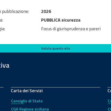
i pubblicazione:
2026
a:
PUBBLICA sicurezza
ia:
Focus di giurisprudenza e pareri
Valuta questo sito
tiva
Carta dei Servizi
C
Consiglio di Stato
C
CGA Regione siciliana
C