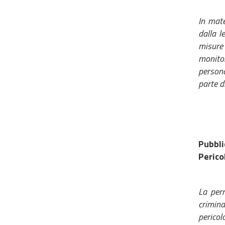
In mate
dalla l
misure 
monitor
persona
parte d
Pubbli
Perico
La perm
crimina
pericol