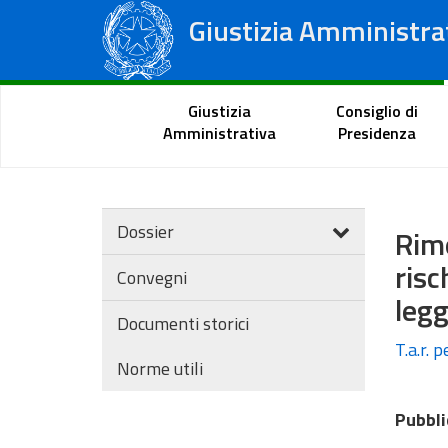
Giustizia Amministra
Consiglio di Stato
Tribunali Amministrativi Regionali
Portale del cittadino
Giustizia
Consiglio di
Amministrativa
Presidenza
Dossier
Rimo
ris
Convegni
leg
Documenti storici
T.a.r. 
Norme utili
Pubbli