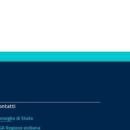
ontatti
onsiglio di Stato
GA Regione siciliana