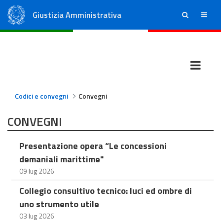
Giustizia Amministrativa
ricerca
menu
Consiglio di Stato
Tribunali Amministrativi Regionali
Codici e convegni
Convegni
CONVEGNI
Presentazione opera “Le concessioni
demaniali marittime"
09 lug 2026
Collegio consultivo tecnico: luci ed ombre di
uno strumento utile
03 lug 2026