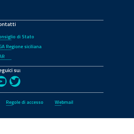
ontatti
onsiglio di Stato
GA Regione siciliana
AR
eguici su:
YouTube
Twitter
Regole di accesso
Webmail