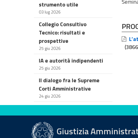
Seminar
strumento utile
03 lug 2026
Collegio Consultivo
PRO
Tecnico: risultati e
L’at
prospettive
(386
25 giu 2026
IA e autorità indipendenti
25 giu 2026
Il dialogo fra le Supreme
Corti Amministrative
24 giu 2026
Valuta questo sito
Giustizia Amministra