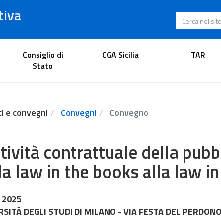
tiva
Cerca nel s
Portale dell'avvocato
Consiglio di
CGA Sicilia
TAR
Stato
ci e convegni
Convegni
Convegno
ttività contrattuale della pub
la law in the books alla law in
 2025
SITÀ DEGLI STUDI DI MILANO - VIA FESTA DEL PERDONO,