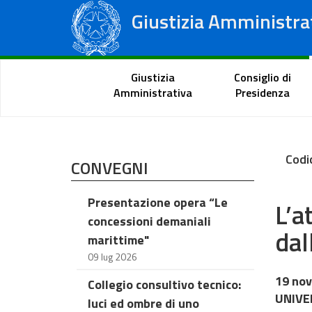
Giustizia Amministra
Consiglio di Stato
Tribunali Amministrativi Regionali
Portale del cittadino
Giustizia
Consiglio di
Amministrativa
Presidenza
Codi
CONVEGNI
Presentazione opera “Le
L’a
concessioni demaniali
dal
marittime"
09 lug 2026
19 nov
Collegio consultivo tecnico:
UNIVER
luci ed ombre di uno