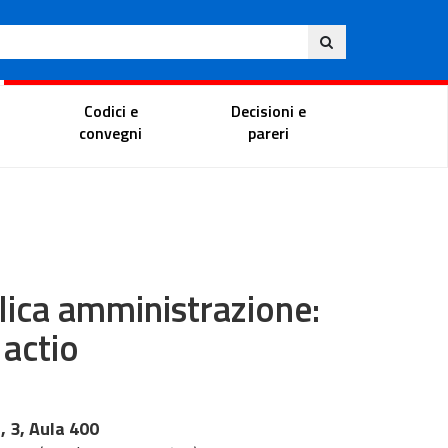
Ita
ito
Portale del magistrato
Codici e
Decisioni e
convegni
pareri
blica amministrazione:
 actio
 3, Aula 400