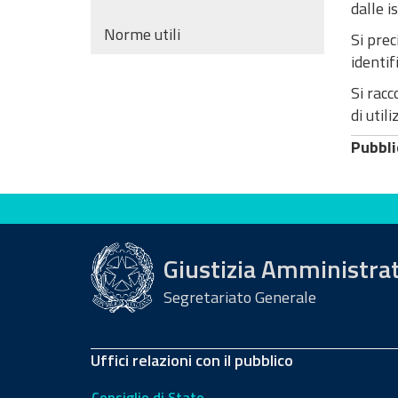
dalle i
Norme utili
Si prec
identif
Si racc
di util
Pubbli
Valuta questo sito
Giustizia Amministra
Segretariato Generale
Uffici relazioni con il pubblico
Consiglio di Stato