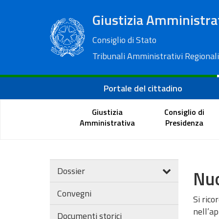
Giustizia Amministra
Consiglio di Stato
Tribunali Amministrativi Regionali
Portale del cittadino
Giustizia
Consiglio di
Amministrativa
Presidenza
Dossier
Nuo
Convegni
Si rico
nell’a
Documenti storici