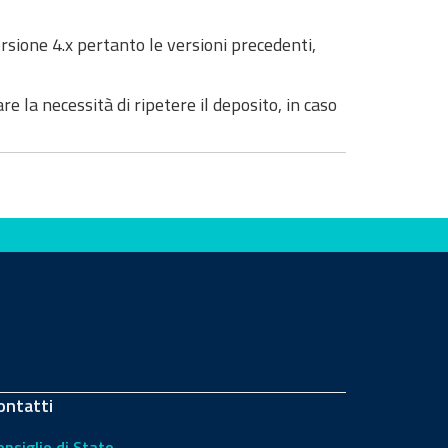
rsione 4.x pertanto le versioni precedenti,
re la necessità di ripetere il deposito, in caso
ontatti
onsiglio di Stato