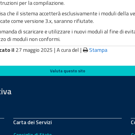
struzioni per la compilazione.
isa che il sistema accetterà esclusivamente i moduli della ve
icate come versione 3.x, saranno rifiutate.
omanda di scaricare e utilizzare i nuovi moduli al fine di evita
izzo di moduli non conformi.
cato il
27 maggio 2025 |
A cura del
|
Stampa
Valuta questo sito
tiva
Carta dei Servizi
C
Consiglio di Stato
C