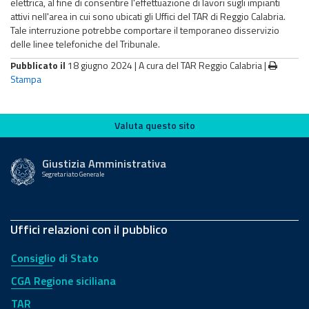
elettrica, al fine di consentire l'effettuazione di lavori sugli impianti
attivi nell'area in cui sono ubicati gli Uffici del TAR di Reggio Calabria.
Tale interruzione potrebbe comportare il temporaneo disservizio
delle linee telefoniche del Tribunale.
Pubblicato il
18 giugno 2024 |
A cura del TAR Reggio Calabria
|
Stampa
Valuta questo sito
Valuta questo sito
Giustizia Amministrativa
Segretariato Generale
Uffici relazioni con il pubblico
Consiglio di Stato
CGA Regione siciliana
TAR