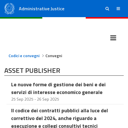
Administrative Justice
ricerca
menu
State Council
Regional Administrative Courts
Codici e convegni
Convegni
ASSET PUBLISHER
Le nuove forme di gestione dei beni e dei
servizi di interesse economico generale
25 Sep 2025 - 26 Sep 2025
Il codice dei contratti pubblici alla luce del
correttivo del 2024, anche riguardo a
esecuzione e collegi consultivi tecnici