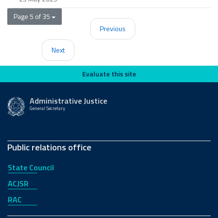
Page 5 of 35
Previous
Next
Evaluate this site
Evaluate this site
Administrative Justice
General Secretary
Public relations office
State Council
ACJSR
RAC