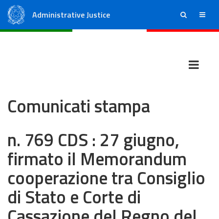
Administrative Justice
ricerca
menu
State Council
Regional Administrative Courts
Comunicati stampa
n. 769 CDS : 27 giugno,
firmato il Memorandum
cooperazione tra Consiglio
di Stato e Corte di
Cassazione del Regno del