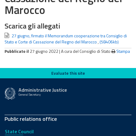
Marocco
Scarica gli allegati
27 giugno, firmato il Memorandum cooperazione tra Consiglio di
Stato e Corte di Cassazione del Regno del Marocco
,
(58406kb)
Pubblicato il
27 giugno 2022 |
A cura del Consiglio di Stato
Stampa
Evaluate this site
Evaluate this site
Administrative Justice
General Secretary
Public relations office
State Council