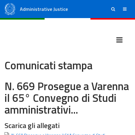
Administrative Justice
ricerca
menu
State Council
Regional Administrative Courts
Comunicati stampa
N. 669 Prosegue a Varenna
il 65° Convegno di Studi
amministrativi...
Scarica gli allegati