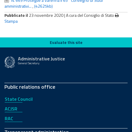
N. 669 Prosegue a Varenna il 65° Convegno di Studi
amministrativi...
,
(42625kb)
Pubblicato il
23 novembre 2020 |
A cura del Consiglio di Stato
Stampa
Evaluate this site
Evaluate this site
Administrative Justice
General Secretary
Public relations office
State Council
ACJSR
RAC