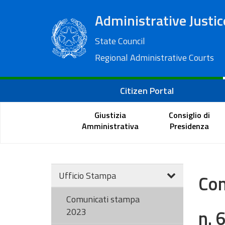
Administrative Justic
State Council
Regional Administrative Courts
Citizen Portal
Giustizia
Consiglio di
Amministrativa
Presidenza
Ufficio Stampa
Com
Comunicati stampa
n. 
2023