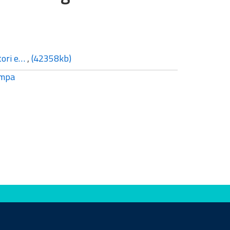
atori e…
,
(42358kb)
mpa