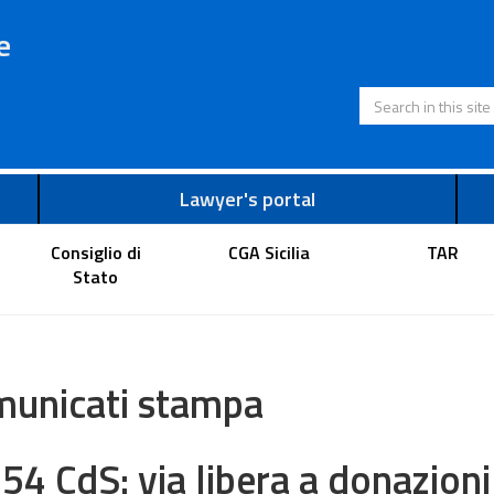
e
Search in this s
Lawyer's portal
Consiglio di
CGA Sicilia
TAR
Stato
unicati stampa
654 CdS: via libera a donazioni