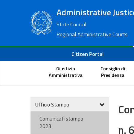
Administrative Justic
State Council
Regional Administrative Courts
Citizen Portal
Giustizia
Consiglio di
Amministrativa
Presidenza
Ufficio Stampa
Com
Comunicati stampa
n. 
2023