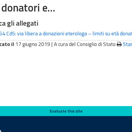
 donatori e…
ca gli allegati
54 CdS: via libera a donazioni eterologa – limiti su età don
cato il
17 giugno 2019 |
A cura del Consiglio di Stato
Sta
Evaluate this site
e