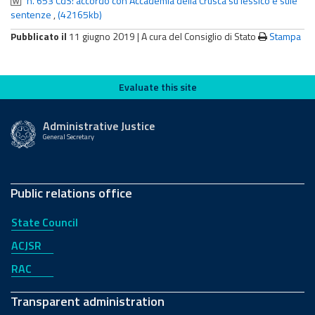
n. 653 CdS: accordo con Accademia della Crusca su lessico e stile
sentenze
,
(42165kb)
Pubblicato il
11 giugno 2019 |
A cura del Consiglio di Stato
Stampa
Evaluate this site
Evaluate this site
Administrative Justice
General Secretary
Public relations office
State Council
ACJSR
RAC
Transparent administration