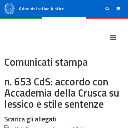
Administrative Justice
ricerca
menu
State Council
Regional Administrative Courts
Comunicati stampa
n. 653 CdS: accordo con
Accademia della Crusca su
lessico e stile sentenze
Scarica gli allegati