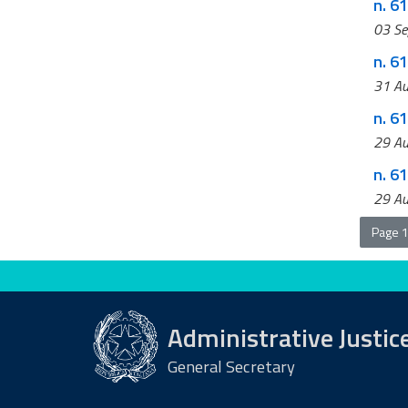
n. 61
03 Se
n. 61
31 Au
n. 61
29 Au
n. 6
29 Au
Page 1
Evaluate this site
Administrative Justic
General Secretary