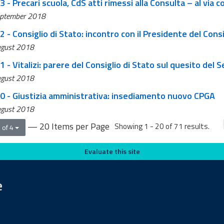
3 - Precari scuola, CdS atti rimessi alla Consulta – al vi
ptember 2018
2 - Consiglio di Stato: incontro con il Presidente del Cons
gust 2018
1 - Vitalizi: parere del Consiglio di Stato sul quesito del 
gust 2018
10 - Giustizia amministrativa: insediamento nuovo CPGA
gust 2018
— 20 Items per Page
Showing 1 - 20 of 71 results.
 of 4
Evaluate this site
e