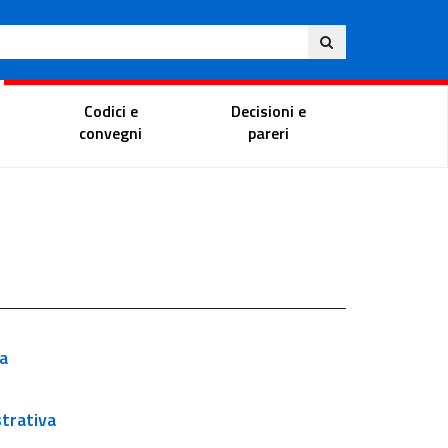
Eng
ite
Magistrate Portal
Codici e
Decisioni e
convegni
pareri
a
trativa