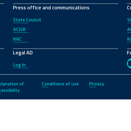
Press office and communications
C
State Council
S
ACJSR
A
RAC
R
Legal AD
F
Log In
claration of
Conditions of use
Privacy
essibility