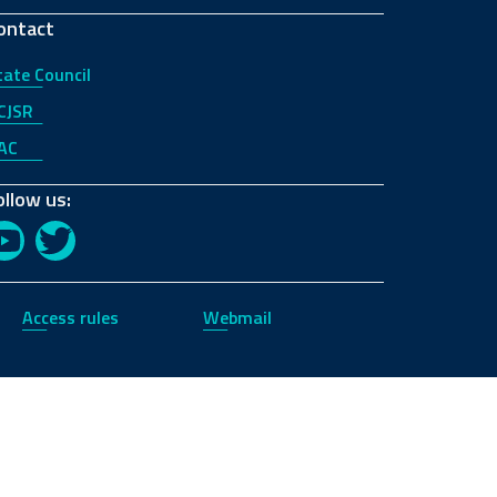
ontact
tate Council
CJSR
AC
ollow us:
YouTube
Twitter
Access rules
Webmail