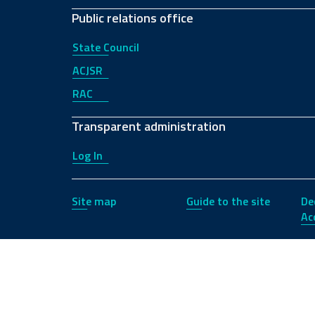
Public relations office
State Council
ACJSR
RAC
Transparent administration
Log In
Site map
Guide to the site
De
Acc