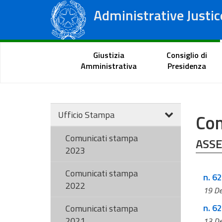
Administrative Justic
State Council
Regional Administrative Courts
Citizen Portal
Giustizia
Consiglio di
Amministrativa
Presidenza
Ufficio Stampa
Com
Comunicati stampa
ASSE
2023
Comunicati stampa
n. 62
2022
19 D
n. 6
Comunicati stampa
2021
13 D