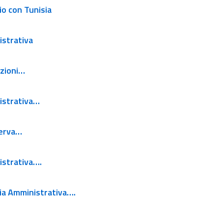
io con Tunisia
istrativa
uzioni…
inistrativa…
serva…
istrativa….
zia Amministrativa….