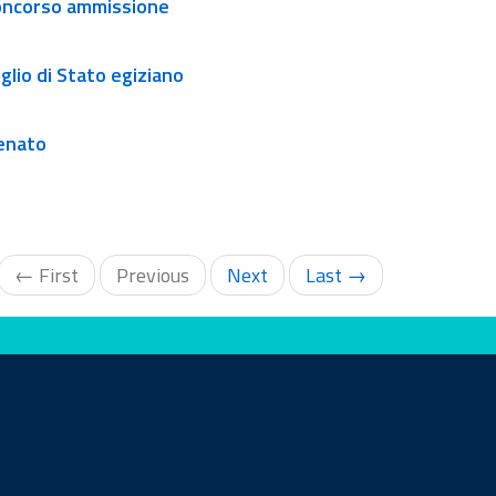
a concorso ammissione
iglio di Stato egiziano
Senato
← First
Previous
Next
Last →