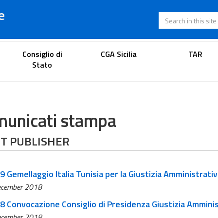
e
Search in this s
Lawyer's portal
Consiglio di
CGA Sicilia
TAR
Stato
unicati stampa
T PUBLISHER
9 Gemellaggio Italia Tunisia per la Giustizia Amministrativ
ecember 2018
28 Convocazione Consiglio di Presidenza Giustizia Amminis
ecember 2018