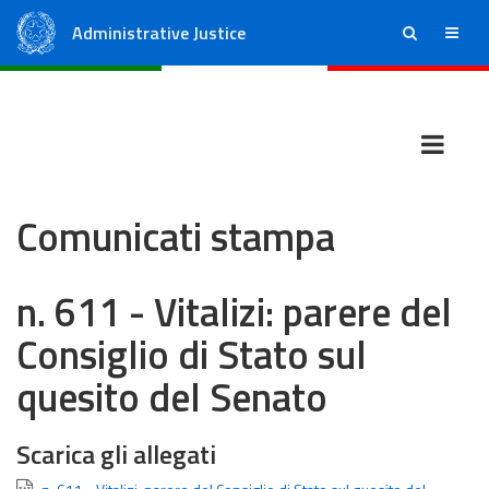
Administrative Justice
ricerca
menu
State Council
Regional Administrative Courts
Comunicati stampa
n. 611 - Vitalizi: parere del
Consiglio di Stato sul
quesito del Senato
Scarica gli allegati