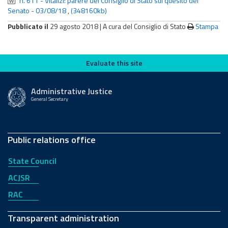
n. 611 - Vitalizi: parere del Consiglio di Stato sul quesito del
Senato - 03/08/18
,
(348160kb)
Pubblicato il
29 agosto 2018 |
A cura del Consiglio di Stato
Stampa
Evaluate this site
Evaluate this site
Administrative Justice
General Secretary
Public relations office
State Council
ACJSR
RAC
Transparent administration