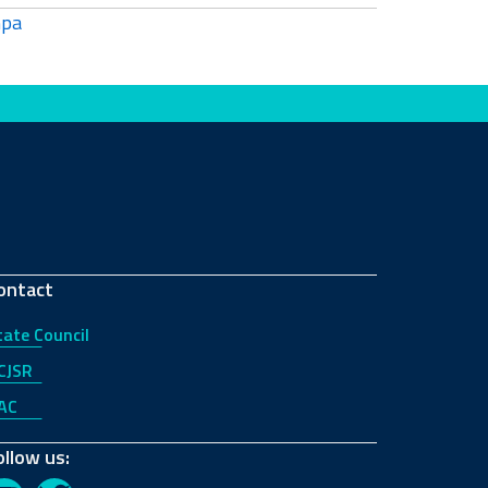
pa
ontact
tate Council
CJSR
AC
ollow us: