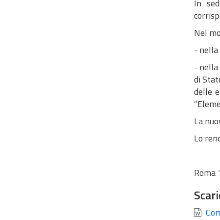
In sed
corrisp
Nel mod
- nella
- nella
di Stat
delle 
“Elemen
La nuo
Lo rend
Roma 1
Scari
Com