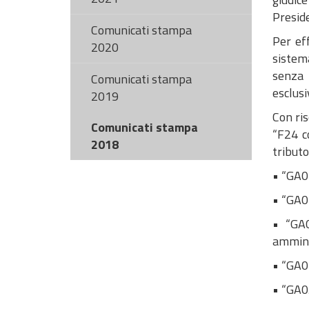
Preside
Comunicati stampa
Per eff
2020
sistema
senza 
Comunicati stampa
esclusi
2019
Con ris
Comunicati stampa
“F24 co
2018
tributo
• “GA01
• “GA02
• “GA0
ammini
• “GA04
• “GA05