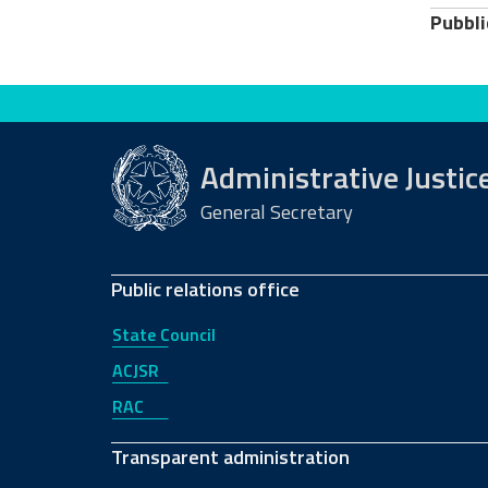
Pubbli
Evaluate this site
Administrative Justic
General Secretary
Public relations office
State Council
ACJSR
RAC
Transparent administration