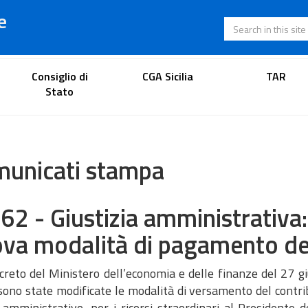
e
Search in this s
Lawyer's portal
Consiglio di
CGA Sicilia
TAR
Stato
unicati stampa
562 - Giustizia amministrativ
va modalità di pagamento del
reto del Ministero dell’economia e delle finanze del 27 gi
ono state modificate le modalità di versamento del contribu
 amministrativo, per i ricorsi straordinari al Presidente d