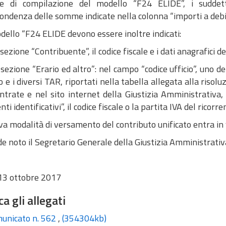
e di compilazione del modello “F24 ELIDE”, i suddett
ondenza delle somme indicate nella colonna “importi a debit
ello “F24 ELIDE devono essere inoltre indicati:
 sezione “Contribuente”, il codice fiscale e i dati anagrafici
 sezione “Erario ed altro”: nel campo “codice ufficio”, uno de
o e i diversi TAR, riportati nella tabella allegata alla risol
entrate e nel sito internet della Giustizia Amministrativa,
ti identificativi”, il codice fiscale o la partita IVA del ricorre
va modalità di versamento del contributo unificato entra in
e noto il Segretario Generale della Giustizia Amministrativ
3 ottobre 2017
ca gli allegati
unicato n. 562
,
(354304kb)