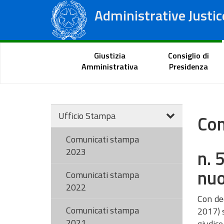
Administrative Justic
State Council
Regional Administrative Courts
Citizen Portal
Giustizia
Consiglio di
Amministrativa
Presidenza
Ufficio Stampa
Com
Comunicati stampa
n. 
2023
nuo
Comunicati stampa
2022
Con dec
Comunicati stampa
2017) s
2021
giudice