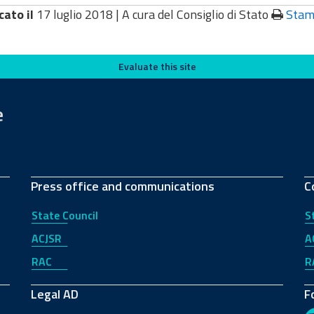
cato il
17 luglio 2018 |
A cura del Consiglio di Stato
Stam
Evaluate this site
e
Press office and communications
C
State Council
S
ACJSR
A
RAC
R
Legal AD
F