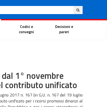
Eng
ite
Magistrate Portal
Codici e
Decisioni e
convegni
pareri
a: dal 1° novembre
 contributo unificato
ugno 2017 n. 167 (in G.U. n. 167 del 19 luglio
to unificato per i ricorsi promossi dinanzi al
ella Repubblica e per i ricorsi straordinari al