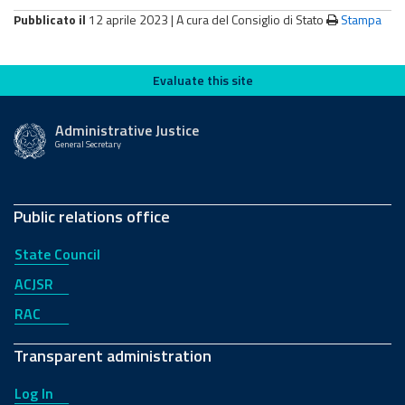
Pubblicato il
12 aprile 2023 |
A cura del Consiglio di Stato
Stampa
Evaluate this site
Evaluate this site
Administrative Justice
General Secretary
Public relations office
State Council
ACJSR
RAC
Transparent administration
Log In