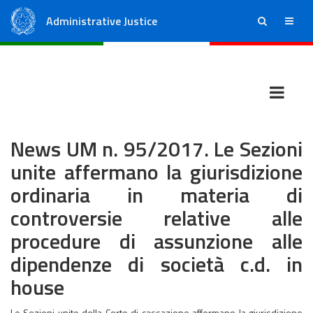
Administrative Justice
ricerca
menu
State Council
Regional Administrative Courts
News UM n. 95/2017. Le Sezioni
unite affermano la giurisdizione
ordinaria in materia di
controversie relative alle
procedure di assunzione alle
dipendenze di società c.d. in
house
Le Sezioni unite della Corte di cassazione affermano la giurisdizione