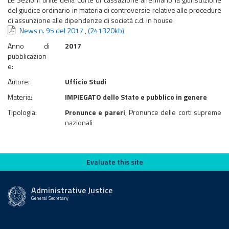
del giudice ordinario in materia di controversie relative alle procedure
di assunzione alle dipendenze di società c.d. in house
News n. 95 del 2017
,
(241320kb)
Anno di
2017
pubblicazion
e:
Autore:
Ufficio Studi
Materia:
IMPIEGATO dello Stato e pubblico in genere
Tipologia:
Pronunce e pareri
, Pronunce delle corti supreme
nazionali
Evaluate this site
Evaluate this site
Administrative Justice
General Secretary