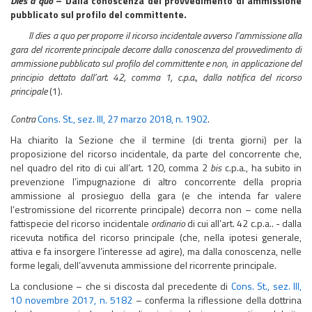
Dies a quo
– Dalla conoscenza del
provvedimento di ammissione
pubblicato sul profilo del committente.
Il dies a quo per proporre il ricorso incidentale avverso l’ammissione alla
gara del ricorrente principale decorre dalla conoscenza del provvedimento di
ammissione pubblicato sul profilo del committente e non, in applicazione del
principio dettato dall’art. 42, comma 1, c.p.a., dalla notifica del ricorso
principale
(1).
Contra
Cons. St., sez. III, 27 marzo 2018, n. 1902
.
Ha chiarito la Sezione che il termine (di trenta giorni) per la
proposizione del ricorso incidentale, da parte del concorrente che,
nel quadro del rito di cui all’art. 120, comma 2
bis
c.p.a., ha subito in
prevenzione l’impugnazione di altro concorrente della propria
ammissione al prosieguo della gara (e che intenda far valere
l’estromissione del ricorrente principale) decorra non – come nella
fattispecie del ricorso incidentale
ordinario
di cui all’art. 42 c.p.a.. - dalla
ricevuta notifica del ricorso principale (che, nella ipotesi generale,
attiva e fa insorgere l’interesse ad agire), ma dalla conoscenza, nelle
forme legali, dell’avvenuta ammissione del ricorrente principale.
La conclusione – che si discosta dal precedente di
Cons. St., sez. III,
10 novembre 2017, n. 5182
– conferma la riflessione della dottrina