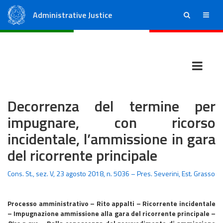
Administrative Justice
ricerca
menu
State Council
Regional Administrative Courts
Decorrenza del termine per
impugnare, con ricorso
incidentale, l’ammissione in gara
del ricorrente principale
Cons. St., sez. V, 23 agosto 2018, n. 5036 – Pres. Severini, Est. Grasso
Processo amministrativo – Rito appalti – Ricorrente incidentale
– Impugnazione ammissione alla gara del ricorrente principale –