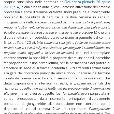
proprie conclusioni nella sentenza dell’
Adunanza plenaria 26 aprile
2018, n. 4
, la quale ha chiarito: a) che l’omessa attivazione del rimedio
processuale entro il termine di trenta giorni preclude al concorrente
non solo la possibilità di dedurre le relative censure in sede di
impugnazione della successiva aggiudicazione,
ma anche di paralizzare,
mediante lo strumento del ricorso incidentale, il gravame principale proposto
da altro partecipante avverso la sua ammissione alla procedura
; b) che una
diversa lettura non potrebbe trarre contrario argomento dal comma
6-
bis
dell’art. 120 cit. (
«La camera di consiglio o l’udienza possono essere
rinviate solo in caso di esigenze istruttorie, per integrare il contraddittorio, per
proporre motivi aggiunti o ricorso incidentale»
) che, nel contemplare
espressamente la possibilità di proporre ricorsi incidentali, potrebbe
far propendere, a una prima lettura, per la permanenza del potere di
articolare in sede di gravame incidentale, vizi afferenti l’ammissione
alla gara del ricorrente principale anche dopo il decorso del termine
fissato dal comma 2-
bis
. Invero, in senso contrario, va osservato che
detta disposizione si riferisce, in realtà, ai gravami incidentali che
hanno ad oggetto
non vizi di legittimità del provvedimento di ammissione
alla gara
, ma un diverso oggetto (es.
lex specialis
ove interpretata in
senso presupposto dalla ricorrente principale): diversamente
opinando, si giungerebbe alla conclusione non coerente con il
disposto di cui al comma 2-
bis
di consentire
l’impugnazione
dell’ammissione altrui oltre il termine stabilito dalla novella legislativa
. Per