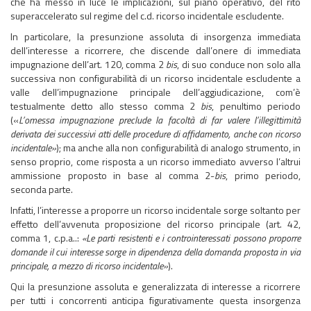
che ha messo in luce le implicazioni, sul piano operativo, del rito
superaccelerato sul regime del c.d. ricorso incidentale escludente.
In particolare, la presunzione assoluta di insorgenza immediata
dell’interesse a ricorrere, che discende dall’onere di immediata
impugnazione dell’art. 120, comma 2
bis
, di suo conduce non solo alla
successiva non configurabilità di un ricorso incidentale escludente a
valle dell’impugnazione principale dell’aggiudicazione, com’è
testualmente detto allo stesso comma 2
bis
, penultimo periodo
(«
L’omessa impugnazione preclude la facoltà di far valere l’illegittimità
derivata dei successivi atti delle procedure di affidamento, anche con ricorso
incidentale»
); ma anche alla non configurabilità di analogo strumento, in
senso proprio, come risposta a un ricorso immediato avverso l’altrui
ammissione proposto in base al comma 2-
bis
, primo periodo,
seconda parte.
Infatti, l’interesse a proporre un ricorso incidentale sorge soltanto per
effetto dell’avvenuta proposizione del ricorso principale (art. 42,
comma 1, c.p.a..:
«Le parti resistenti e i controinteressati possono proporre
domande il cui interesse sorge in dipendenza della domanda proposta in via
principale, a mezzo di ricorso incidentale»
).
Qui la presunzione assoluta e generalizzata di interesse a ricorrere
per tutti i concorrenti anticipa figurativamente questa insorgenza