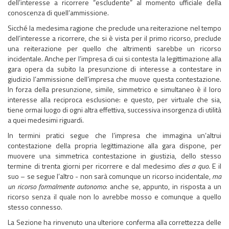
dell’interesse a ricorrere “escludente” al momento ufficiale della
conoscenza di quell’ammissione.
Sicché la medesima ragione che preclude una reiterazione nel tempo
dell’interesse a ricorrere, che si è vista per il primo ricorso, preclude
una reiterazione per quello che altrimenti sarebbe un ricorso
incidentale. Anche per l’impresa di cui si contesta la legittimazione alla
gara opera da subito la presunzione di interesse a contestare in
giudizio l’ammissione dell’impresa che muove questa contestazione.
In forza della presunzione, simile, simmetrico e simultaneo è il loro
interesse alla reciproca esclusione: e questo, per virtuale che sia,
tiene ormai luogo di ogni altra effettiva, successiva insorgenza di utilità
a quei medesimi riguardi.
In termini pratici segue che l’impresa che immagina un’altrui
contestazione della propria legittimazione alla gara dispone, per
muovere una simmetrica contestazione in giustizia, dello stesso
termine di trenta giorni per ricorrere e dal medesimo
dies a quo
. E il
suo – se segue l’altro - non sarà comunque un ricorso incidentale,
ma
un ricorso formalmente autonomo
: anche se, appunto, in risposta a un
ricorso senza il quale non lo avrebbe mosso e comunque a quello
stesso connesso.
La Sezione ha rinvenuto una ulteriore conferma alla correttezza delle