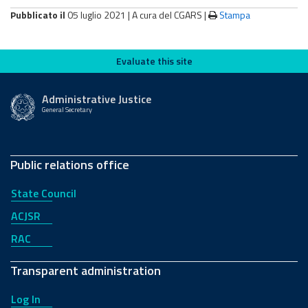
Pubblicato il
05 luglio 2021 |
A cura del CGARS
|
Stampa
Evaluate this site
Evaluate this site
Administrative Justice
General Secretary
Public relations office
State Council
ACJSR
RAC
Transparent administration
Log In