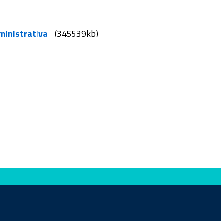
mministrativa
(345539kb)