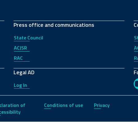
Press office and communications
C
State Council
S
ACJSR
A
RAC
R
Legal AD
F
Log In
claration of
Conditions of use
Privacy
essibility