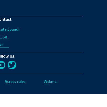
ontact
tate Council
CJSR
AC
ollow us:
YouTube
Twitter
Access rules
Webmail