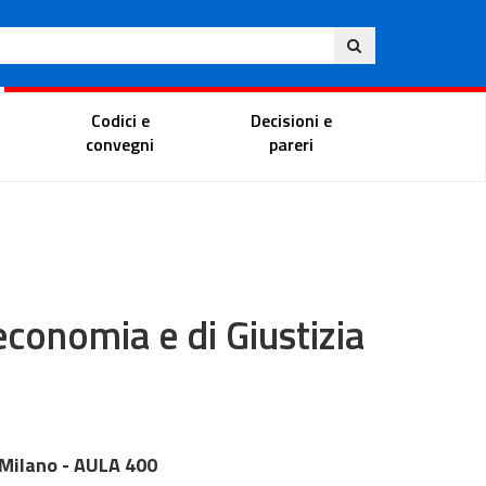
Eng
ite
Magistrate Portal
Codici e
Decisioni e
convegni
pareri
economia e di Giustizia
 Milano - AULA 400