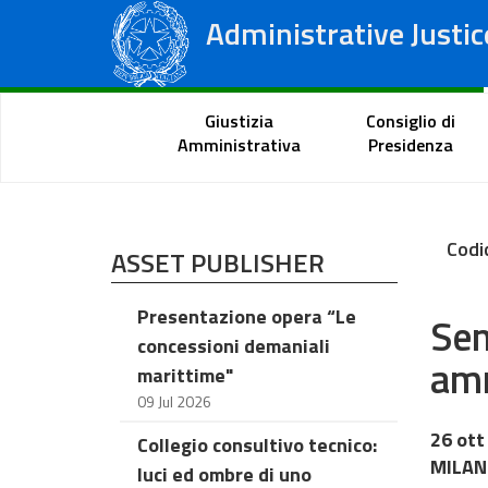
Administrative Justic
State Council
Regional Administrative Courts
Citizen Portal
Giustizia
Consiglio di
Amministrativa
Presidenza
Codi
ASSET PUBLISHER
Presentazione opera “Le
Sem
concessioni demaniali
amm
marittime"
09 Jul 2026
26 ott
Collegio consultivo tecnico:
MILANO
luci ed ombre di uno