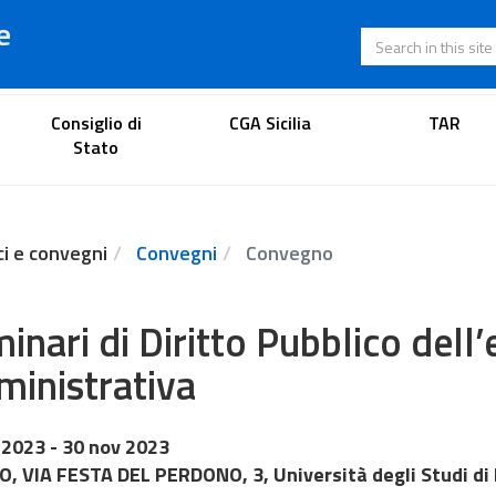
e
Search in this s
Lawyer's portal
Consiglio di
CGA Sicilia
TAR
Stato
ci e convegni
Convegni
Convegno
inari di Diritto Pubblico dell’
inistrativa
 2023
- 30 nov 2023
, VIA FESTA DEL PERDONO, 3, Università degli Studi di