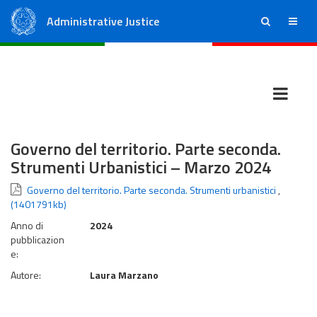
Administrative Justice
ricerca
menu
State Council
Regional Administrative Courts
Governo del territorio. Parte seconda.
Strumenti Urbanistici – Marzo 2024
Governo del territorio. Parte seconda. Strumenti urbanistici
,
(1401791kb)
Anno di
2024
pubblicazion
e:
Autore:
Laura Marzano