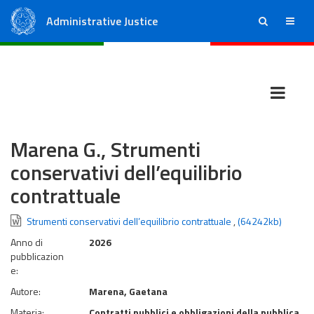
Administrative Justice
ricerca
menu
State Council
Regional Administrative Courts
Marena G., Strumenti
conservativi dell’equilibrio
contrattuale
Strumenti conservativi dell’equilibrio contrattuale
,
(64242kb)
Anno di
2026
pubblicazion
e:
Autore:
Marena, Gaetana
Materia:
Contratti pubblici e obbligazioni della pubblica