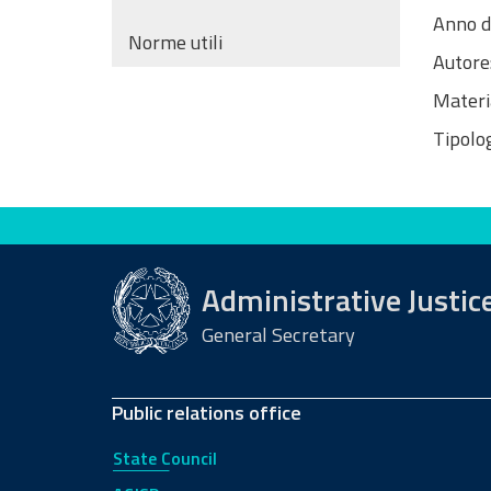
Anno d
Norme utili
Autore
Materi
Tipolog
Evaluate this site
Administrative Justic
General Secretary
Public relations office
State Council