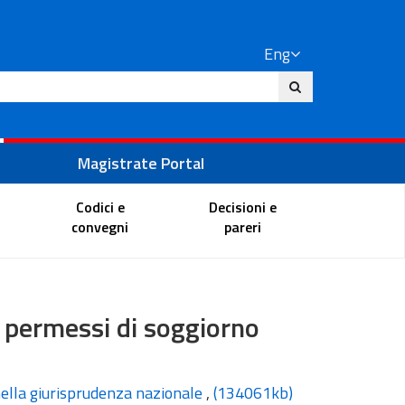
Eng
ite
Magistrate Portal
Codici e
Decisioni e
convegni
pareri
i permessi di soggiorno
 nella giurisprudenza nazionale
,
(134061kb)