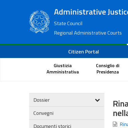
Administrative Justic
State Council
Regional Administrative Courts
Citizen Portal
Giustizia
Consiglio di
Amministrativa
Presidenza
Dossier
Rina
nell
Convegni
Rina
Documenti storici