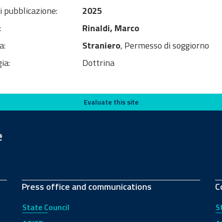
i pubblicazione:
2025
:
Rinaldi, Marco
a:
Straniero
, Permesso di soggiorno
ia:
Dottrina
Evaluate this site
e
Press office and communications
C
State Council
S