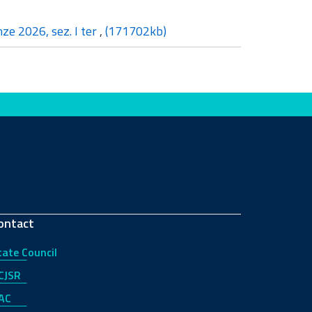
nze 2026, sez. I ter
,
(171702kb)
ontact
tate Council
CJSR
AC