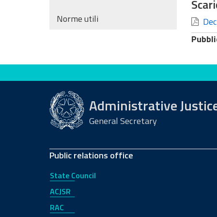
Scari
Norme utili
Decr
Pubbli
Evaluate this site
Administrative Justic
General Secretary
Public relations office
State Council
ACJSR
RAC