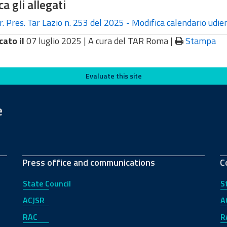
ca gli allegati
. Pres. Tar Lazio n. 253 del 2025 - Modifica calendario udie
cato il
07 luglio 2025 |
A cura del TAR Roma
|
Stampa
Evaluate this site
e
Press office and communications
C
State Council
S
ACJSR
A
RAC
R