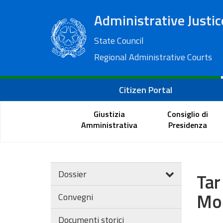
Administrative Justic
State Council
Regional Administrative Courts
Citizen Portal
Giustizia
Consiglio di
Amministrativa
Presidenza
Dossier
Tar
Mod
Convegni
Documenti storici