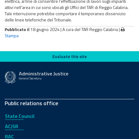
elettrica, al fine di consentire l'effettuazione di lavori sugli impianti
attivi nell'area in cui sono ubicati gli Uffici del TAR di Reggio Calabria.
Tale interruzione potrebbe comportare il temporaneo disservizio
delle linee telefoniche del Tribunale.
Pubblicato il
18 giugno 2024 |
A cura del TAR Reggio Calabria
|
Stampa
Evaluate this site
Evaluate this site
Administrative Justice
General Secretary
Public relations office
State Council
ACJSR
RAC